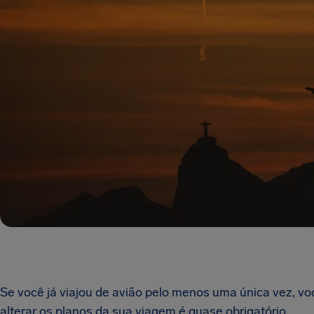
Se você já viajou de avião pelo menos uma única vez, vo
alterar os planos da sua viagem é quase obrigatório.