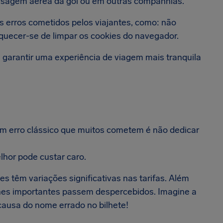
ssagem aérea da gol ou em outras companhias.
is erros cometidos pelos viajantes, como: não
squecer-se de limpar os cookies do navegador.
e garantir uma experiência de viagem mais tranquila
 erro clássico que muitos cometem é não dedicar
elhor pode custar caro.
 têm variações significativas nas tarifas. Além
lhes importantes passem despercebidos. Imagine a
causa do nome errado no bilhete!