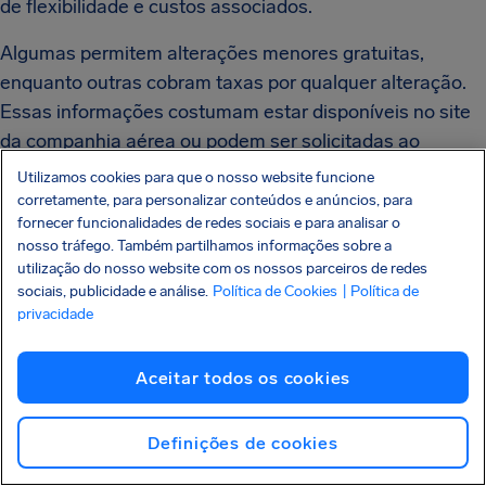
de flexibilidade e custos associados.
Algumas permitem alterações menores gratuitas,
enquanto outras cobram taxas por qualquer alteração.
Essas informações costumam estar disponíveis no site
da companhia aérea ou podem ser solicitadas ao
atendimento ao cliente.
Utilizamos cookies para que o nosso website funcione
corretamente, para personalizar conteúdos e anúncios, para
Entender essas políticas pode ajudá-lo a navegar na
fornecer funcionalidades de redes sociais e para analisar o
situação de ter o nome errado na passagem aérea de
nosso tráfego. Também partilhamos informações sobre a
utilização do nosso website com os nossos parceiros de redes
forma mais eficaz e evitar surpresas desagradáveis ou
sociais, publicidade e análise.
Política de Cookies
| Política de
custos adicionais.
privacidade
4. Documentos necessários
Aceitar todos os cookies
Quando se trata de corrigir um erro no nome da
Definições de cookies
passagem aérea, é provável que a companhia aérea
solicite documentos oficiais para comprovar a