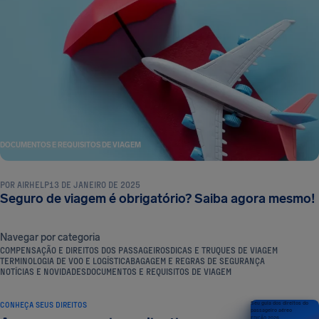
DOCUMENTOS E REQUISITOS DE VIAGEM
POR
AIRHELP
13 DE JANEIRO DE 2025
Seguro de viagem é obrigatório? Saiba agora mesmo!
Navegar por categoria
COMPENSAÇÃO E DIREITOS DOS PASSAGEIROS
DICAS E TRUQUES DE VIAGEM
TERMINOLOGIA DE VOO E LOGÍSTICA
BAGAGEM E REGRAS DE SEGURANÇA
NOTÍCIAS E NOVIDADES
DOCUMENTOS E REQUISITOS DE VIAGEM
CONHEÇA SEUS DIREITOS
Seu guia dos direitos do
passageiro aéreo
EDIÇÃO 2026