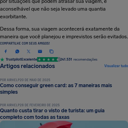
por situações que podem atrasar sua viagem, é
aconselhável que não seja levado uma quantia
exorbitante.
Dessa forma, sua viagem acontecerá exatamente da
maneira que você planejou e imprevistos serão evitados.
COMPARTILHE COM SEUS AMIGOS!
Trustpilot
Excelente
241.531
recomendações
DOCUMENTOS E REQUISITOS DE VIAGEM
Artigos relacionados
Visualizar tudo
POR
AIRHELP
20 DE MAIO DE 2025
Como conseguir green card: as 7 maneiras mais
DOCUMENTOS E REQUISITOS DE VIAGEM
simples
POR
AIRHELP
28 DE FEVEREIRO DE 2025
Quanto custa tirar o visto de turista: um guia
completo com todas as taxas