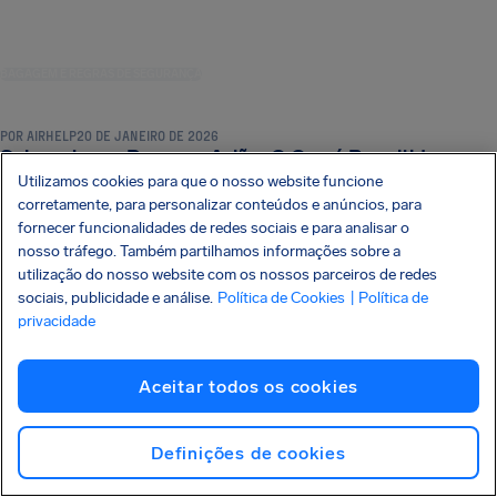
BAGAGEM E REGRAS DE SEGURANÇA
POR
AIRHELP
20 DE JANEIRO DE 2026
Sabonete em Barra no Avião: O Que é Permitido e
Como Levar
Utilizamos cookies para que o nosso website funcione
corretamente, para personalizar conteúdos e anúncios, para
fornecer funcionalidades de redes sociais e para analisar o
Navegar por categoria
nosso tráfego. Também partilhamos informações sobre a
COMPENSAÇÃO E DIREITOS DOS PASSAGEIROS
DICAS E TRUQUES DE VIAGEM
utilização do nosso website com os nossos parceiros de redes
TERMINOLOGIA DE VOO E LOGÍSTICA
BAGAGEM E REGRAS DE SEGURANÇA
NOTÍCIAS E NOVIDADES
sociais, publicidade e análise.
DOCUMENTOS E REQUISITOS DE VIAGEM
Política de Cookies
| Política de
privacidade
CONHEÇA SEUS DIREITOS
Seu guia dos direitos do
passageiro aéreo
Acesse nosso guia explicativo
EDIÇÃO 2026
Aceitar todos os cookies
Definições de cookies
Saiba mais