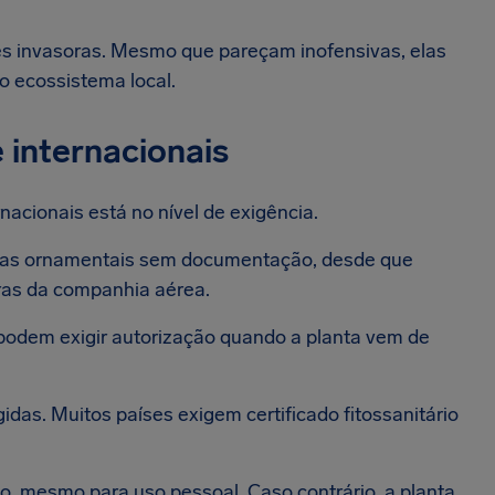
es invasoras. Mesmo que pareçam inofensivas, elas
o ecossistema local.
 internacionais
rnacionais está no nível de exigência.
lantas ornamentais sem documentação, desde que
ras da companhia aérea.
 podem exigir autorização quando a planta vem de
idas. Muitos países exigem certificado fitossanitário
o, mesmo para uso pessoal. Caso contrário, a planta