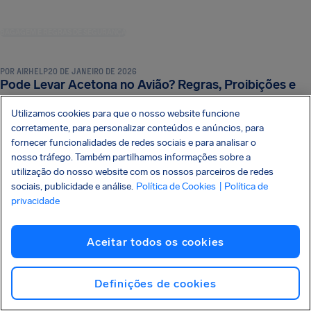
BAGAGEM E REGRAS DE SEGURANÇA
POR
AIRHELP
20 DE JANEIRO DE 2026
Pode Levar Acetona no Avião? Regras, Proibições e
Alternativas Seguras
Utilizamos cookies para que o nosso website funcione
corretamente, para personalizar conteúdos e anúncios, para
fornecer funcionalidades de redes sociais e para analisar o
nosso tráfego. Também partilhamos informações sobre a
utilização do nosso website com os nossos parceiros de redes
BAGAGEM E REGRAS DE SEGURANÇA
sociais, publicidade e análise.
Política de Cookies
| Política de
privacidade
POR
AIRHELP
20 DE JANEIRO DE 2026
Garrafa de Metal no Avião: O Que é Permitido e Como
Aceitar todos os cookies
Levar Sem Problemas
Definições de cookies