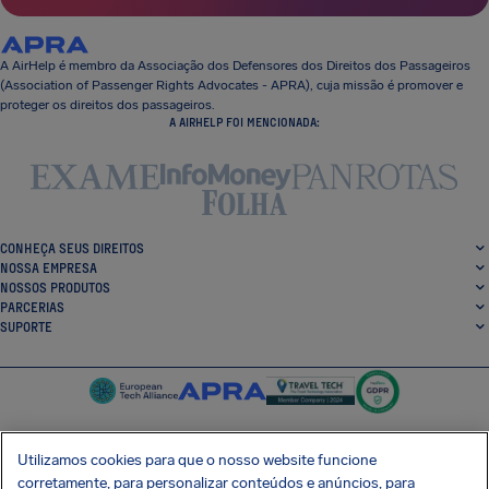
A AirHelp é membro da Associação dos Defensores dos Direitos dos Passageiros
(Association of Passenger Rights Advocates - APRA), cuja missão é promover e
proteger os direitos dos passageiros.
A AIRHELP FOI MENCIONADA:
CONHEÇA SEUS DIREITOS
NOSSA EMPRESA
NOSSOS PRODUTOS
PARCERIAS
SUPORTE
Utilizamos cookies para que o nosso website funcione
corretamente, para personalizar conteúdos e anúncios, para
SocialFacebook
SocialTwitter
SocialInstagram
SocialLinkedin