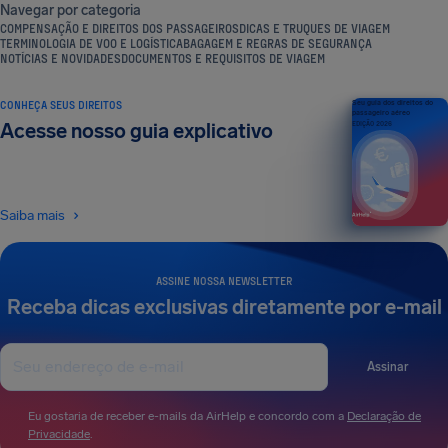
Navegar por categoria
COMPENSAÇÃO E DIREITOS DOS PASSAGEIROS
DICAS E TRUQUES DE VIAGEM
TERMINOLOGIA DE VOO E LOGÍSTICA
BAGAGEM E REGRAS DE SEGURANÇA
NOTÍCIAS E NOVIDADES
DOCUMENTOS E REQUISITOS DE VIAGEM
CONHEÇA SEUS DIREITOS
Seu guia dos direitos do
passageiro aéreo
Acesse nosso guia explicativo
EDIÇÃO 2026
Saiba mais
ASSINE NOSSA NEWSLETTER
Receba dicas exclusivas diretamente por e-mail
Assinar
Eu gostaria de receber e-mails da AirHelp e concordo com a
Declaração de
Privacidade
.