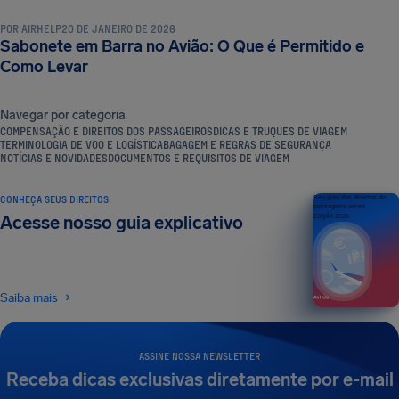
POR
AIRHELP
20 DE JANEIRO DE 2026
Sabonete em Barra no Avião: O Que é Permitido e
Como Levar
Navegar por categoria
COMPENSAÇÃO E DIREITOS DOS PASSAGEIROS
DICAS E TRUQUES DE VIAGEM
TERMINOLOGIA DE VOO E LOGÍSTICA
BAGAGEM E REGRAS DE SEGURANÇA
NOTÍCIAS E NOVIDADES
DOCUMENTOS E REQUISITOS DE VIAGEM
CONHEÇA SEUS DIREITOS
Seu guia dos direitos do
passageiro aéreo
Acesse nosso guia explicativo
EDIÇÃO 2026
Saiba mais
ASSINE NOSSA NEWSLETTER
Receba dicas exclusivas diretamente por e-mail