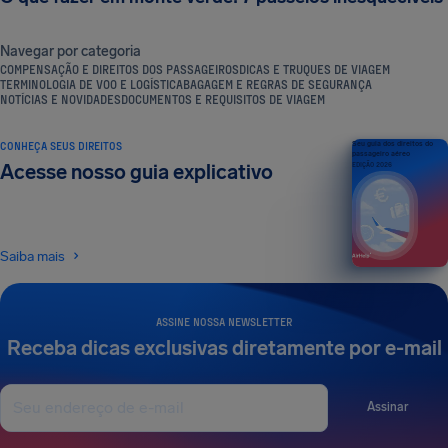
Navegar por categoria
COMPENSAÇÃO E DIREITOS DOS PASSAGEIROS
DICAS E TRUQUES DE VIAGEM
TERMINOLOGIA DE VOO E LOGÍSTICA
BAGAGEM E REGRAS DE SEGURANÇA
NOTÍCIAS E NOVIDADES
DOCUMENTOS E REQUISITOS DE VIAGEM
CONHEÇA SEUS DIREITOS
Seu guia dos direitos do
passageiro aéreo
Acesse nosso guia explicativo
EDIÇÃO 2026
Saiba mais
ASSINE NOSSA NEWSLETTER
Receba dicas exclusivas diretamente por e-mail
Assinar