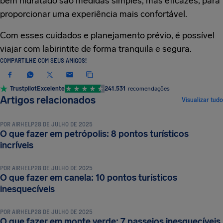
bem hidratado são medidas simples, mas eficazes, para
proporcionar uma experiência mais confortável.
Com esses cuidados e planejamento prévio, é possível
viajar com labirintite de forma tranquila e segura.
COMPARTILHE COM SEUS AMIGOS!
Trustpilot
Excelente
241.531
recomendações
DICAS E TRUQUES DE VIAGEM
Artigos relacionados
Visualizar tudo
POR
AIRHELP
28 DE JULHO DE 2025
O que fazer em petrópolis: 8 pontos turísticos
DICAS E TRUQUES DE VIAGEM
incríveis
POR
AIRHELP
28 DE JULHO DE 2025
O que fazer em canela: 10 pontos turísticos
DICAS E TRUQUES DE VIAGEM
inesquecíveis
POR
AIRHELP
28 DE JULHO DE 2025
O que fazer em monte verde: 7 passeios inesquecíveis