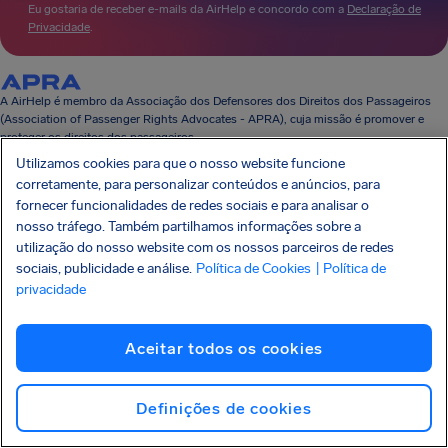
Eu gostaria de receber e-mails da AirHelp e concordo com a
Declaração de
Privacidade
.
A AirHelp é membro da Associação dos Defensores dos Direitos dos Passageiros
(Association of Passenger Rights Advocates - APRA), cuja missão é promover e
proteger os direitos dos passageiros.
A AIRHELP FOI MENCIONADA:
Utilizamos cookies para que o nosso website funcione
corretamente, para personalizar conteúdos e anúncios, para
fornecer funcionalidades de redes sociais e para analisar o
nosso tráfego. Também partilhamos informações sobre a
utilização do nosso website com os nossos parceiros de redes
sociais, publicidade e análise.
Política de Cookies
| Política de
CONHEÇA SEUS DIREITOS
NOSSA EMPRESA
privacidade
NOSSOS PRODUTOS
PARCERIAS
SUPORTE
Aceitar todos os cookies
Definições de cookies