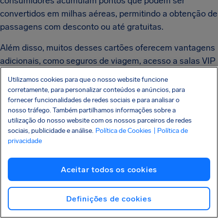
consumidores acumulam pontos que podem ser
convertidos em milhas aéreas, permitindo a obtenção de
passagens com desconto ou até gratuitas.
Além disso, muitos desses cartões oferecem vantagens
adicionais, como seguros de viagem, acesso a salas VIP
em aeroportos e franquia de bagagem extra. Vale a pena
Utilizamos cookies para que o nosso website funcione
pesquisar e escolher um cartão alinhado com seu perfil
corretamente, para personalizar conteúdos e anúncios, para
e frequência de viagens.
fornecer funcionalidades de redes sociais e para analisar o
nosso tráfego. Também partilhamos informações sobre a
Ao aliar estrategicamente os gastos do dia a dia com o
utilização do nosso website com os nossos parceiros de redes
sociais, publicidade e análise.
Política de Cookies
| Política de
acúmulo de pontos, o viajante pode economizar
privacidade
significativamente em suas jornadas, tornando suas
experiências ainda mais enriquecedoras e acessíveis.
Aceitar todos os cookies
Definições de cookies
Conclusão