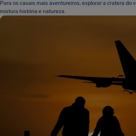
Para os casais mais aventureiros, explorar a cratera d
mistura história e natureza.