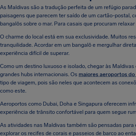
As Maldivas são a tradução perfeita de um refúgio parad
paisagens que parecem ter saído de um cartão-postal, co
bangalôs sobre o mar. Para casais que procuram relaxar 
O charme do local está em sua exclusividade. Muitos reso
tranquilidade. Acordar em um bangalô e mergulhar diret
experiência difícil de superar.
Como um destino luxuoso e isolado, chegar às Maldivas
grandes hubs internacionais. Os
maiores aeroportos d
tipo de viagem, pois são neles que acontecem as conexõ
como este.
Aeroportos como Dubai, Doha e Singapura oferecem infr
experiência de trânsito confortável para quem segue rum
As atividades nas Maldivas também são pensadas para ca
explorar os recifes de corais e passeios de barco ao en