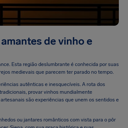
s amantes de vinho e
ance. Esta região deslumbrante é conhecida por suas
larejos medievais que parecem ter parado no tempo.
iências autênticas e inesquecíveis. A rota dos
 tradicionais, provar vinhos mundialmente
s artesanais são experiências que unem os sentidos e
nhedos ou jantares românticos com vista para o pôr
er. Siena, com sua praça histórica e ruas