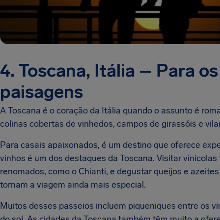
4. Toscana, Itália – Para o
paisagens
A Toscana é o coração da Itália quando o assunto é rom
colinas cobertas de vinhedos, campos de girassóis e vi
Para casais apaixonados, é um destino que oferece exper
vinhos é um dos destaques da Toscana. Visitar vinícolas
renomados, como o Chianti, e degustar queijos e azeite
tornam a viagem ainda mais especial.
Muitos desses passeios incluem piqueniques entre os vi
do sol. As cidades da Toscana também têm muito a oferec