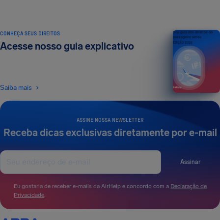
CONHEÇA SEUS DIREITOS
Seu guia dos direitos do
passageiro aéreo
Acesse nosso guia explicativo
EDIÇÃO 2026
Saiba mais
ASSINE NOSSA NEWSLETTER
Receba dicas exclusivas diretamente por e-mail
Assinar
Eu gostaria de receber e-mails da AirHelp e concordo com a
Declaração de
Privacidade
.