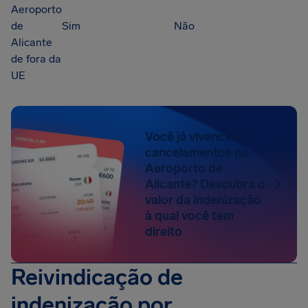
Aeroporto
de
Sim
Não
Alicante
de fora da
UE
Você já vivenciou
cancelamentos no
Aeroporto de
Alicante? Descubra o
valor da indenização
à qual você tem
direito
Reivindicação de
indenização por