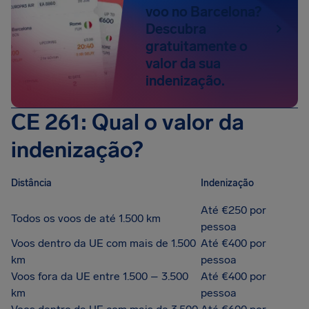
voo no Barcelona?
Descubra
gratuitamente o
valor da sua
indenização.
CE 261: Qual o valor da
indenização?
Distância
Indenização
Até €250 por
Todos os voos de até 1.500 km
pessoa
Voos dentro da UE com mais de 1.500
Até €400 por
km
pessoa
Voos fora da UE entre 1.500 – 3.500
Até €400 por
km
pessoa