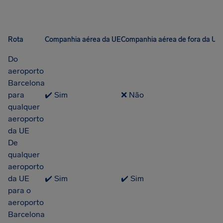
Rota
Companhia aérea da UE
Companhia aérea de fora da UE
Do
aeroporto
Barcelona
para
✔️ Sim
❌ Não
qualquer
aeroporto
da UE
De
qualquer
aeroporto
da UE
✔️ Sim
✔️ Sim
para o
aeroporto
Barcelona