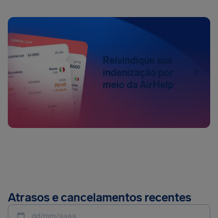
Reivindique sua
indenização por
meio da AirHelp
Atrasos e cancelamentos recentes
dd/mm/aaaa