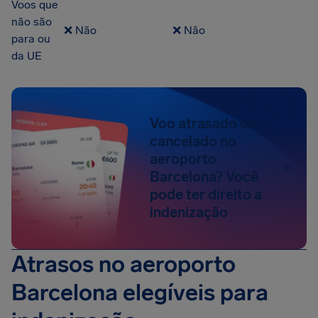
Voos que
não são
❌ Não
❌ Não
para ou
da UE
Voo atrasado ou
cancelado no
aeroporto
Barcelona? Você
pode ter direito a
indenização
Atrasos no aeroporto
Barcelona elegíveis para