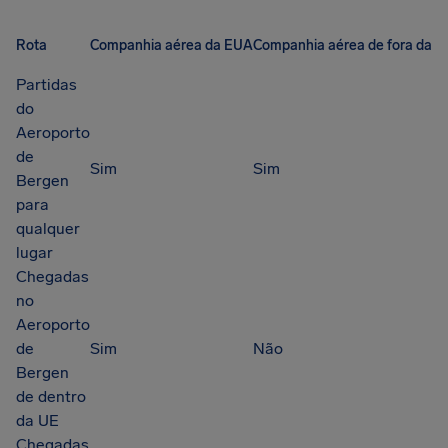
Rota
Companhia aérea da EUA
Companhia aérea de fora da U
Partidas
do
Aeroporto
de
Sim
Sim
Bergen
para
qualquer
lugar
Chegadas
no
Aeroporto
de
Sim
Não
Bergen
de dentro
da UE
Chegadas