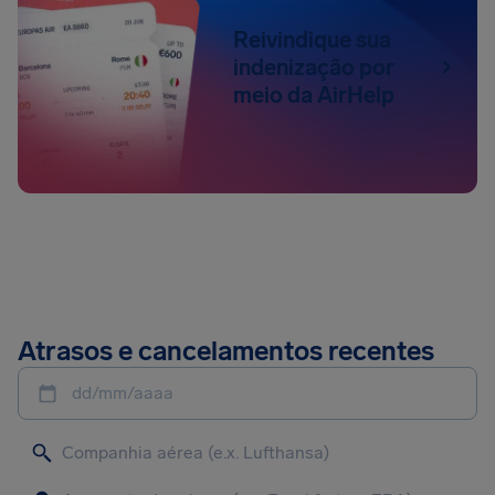
Reivindique sua
indenização por
meio da AirHelp
Atrasos e cancelamentos recentes
dd/mm/aaaa