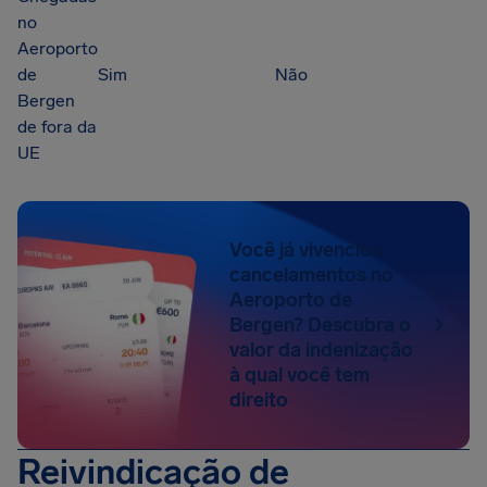
no
Aeroporto
de
Sim
Não
Bergen
de fora da
UE
Você já vivenciou
cancelamentos no
Aeroporto de
Bergen? Descubra o
valor da indenização
à qual você tem
direito
Reivindicação de