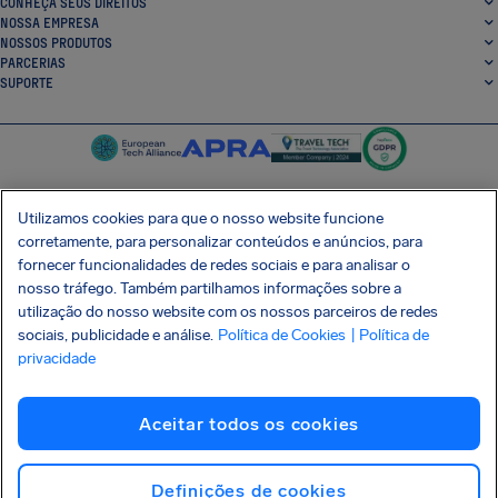
CONHEÇA SEUS DIREITOS
NOSSA EMPRESA
NOSSOS PRODUTOS
PARCERIAS
SUPORTE
Utilizamos cookies para que o nosso website funcione
corretamente, para personalizar conteúdos e anúncios, para
SocialFacebook
SocialTwitter
SocialInstagram
SocialLinkedin
fornecer funcionalidades de redes sociais e para analisar o
nosso tráfego. Também partilhamos informações sobre a
BAIXE GRÁTIS NOSSO APP
utilização do nosso website com os nossos parceiros de redes
sociais, publicidade e análise.
Política de Cookies
| Política de
privacidade
Termos e Condições
Política de Privacidade
Cookies
Imprint
Aceitar todos os cookies
Ataque à cadeia de suprimentos Shai-Hulud
Desistir do contrato
Português (Brasil)
Copyright © 2026 AirHelp
Definições de cookies