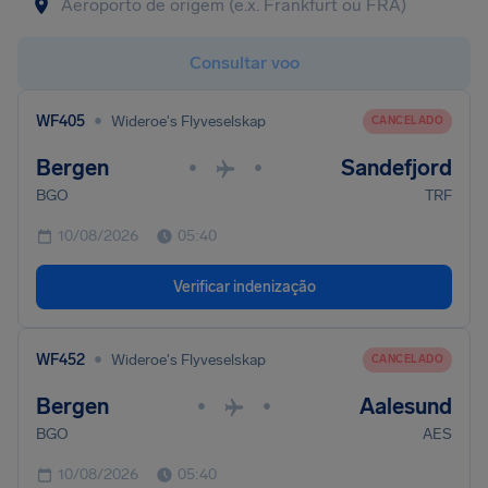
Consultar voo
•
WF405
Wideroe's Flyveselskap
CANCELADO
Bergen
Sandefjord
•
•
BGO
TRF
10/08/2026
05:40
Verificar indenização
•
WF452
Wideroe's Flyveselskap
CANCELADO
Bergen
Aalesund
•
•
BGO
AES
10/08/2026
05:40