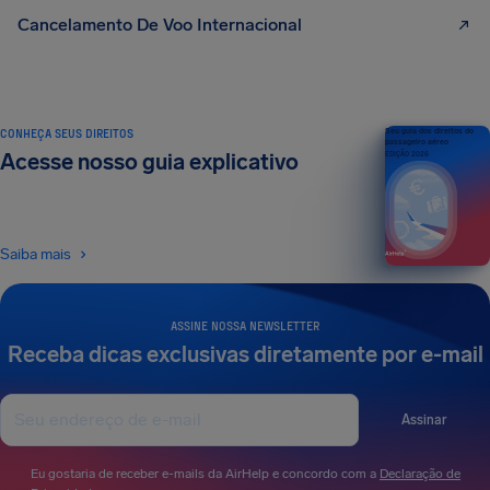
Cancelamento De Voo Internacional
CONHEÇA SEUS DIREITOS
Seu guia dos direitos do
passageiro aéreo
Acesse nosso guia explicativo
EDIÇÃO 2026
Saiba mais
ASSINE NOSSA NEWSLETTER
Receba dicas exclusivas diretamente por e-mail
Assinar
Eu gostaria de receber e-mails da AirHelp e concordo com a
Declaração de