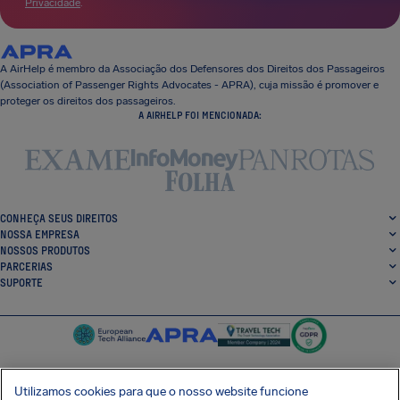
Privacidade
.
A AirHelp é membro da Associação dos Defensores dos Direitos dos Passageiros
(Association of Passenger Rights Advocates - APRA), cuja missão é promover e
proteger os direitos dos passageiros.
A AIRHELP FOI MENCIONADA:
CONHEÇA SEUS DIREITOS
NOSSA EMPRESA
NOSSOS PRODUTOS
PARCERIAS
SUPORTE
Utilizamos cookies para que o nosso website funcione