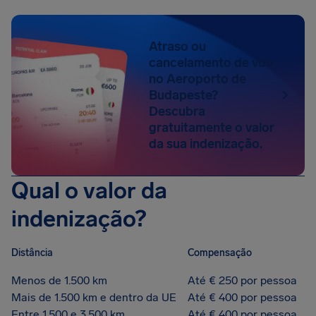
Atraso ou
cancelamento de voo
no Aeroporto de
Budapeste?
Descubra
gratuitamente o valor
da sua indenização.
Qual o valor da
indenização?
Distância
Compensação
Menos de 1.500 km
Até € 250 por pessoa
Mais de 1.500 km e dentro da UE
Até € 400 por pessoa
Entre 1.500 e 3.500 km
Até € 400 por pessoa