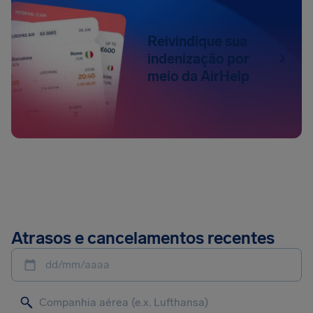
Reivindique sua
indenização por
meio da AirHelp
Atrasos e cancelamentos recentes
dd/mm/aaaa