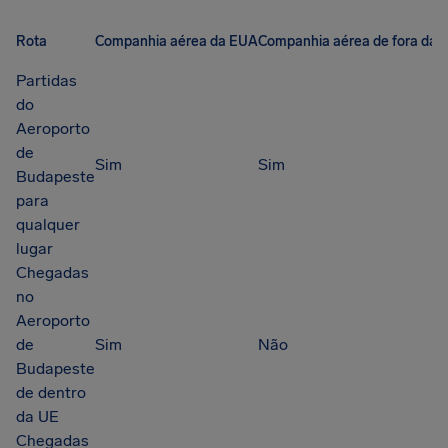
Rota
Companhia aérea da EUA
Companhia aérea de fora da 
Partidas
do
Aeroporto
de
Sim
Sim
Budapeste
para
qualquer
lugar
Chegadas
no
Aeroporto
de
Sim
Não
Budapeste
de dentro
da UE
Chegadas