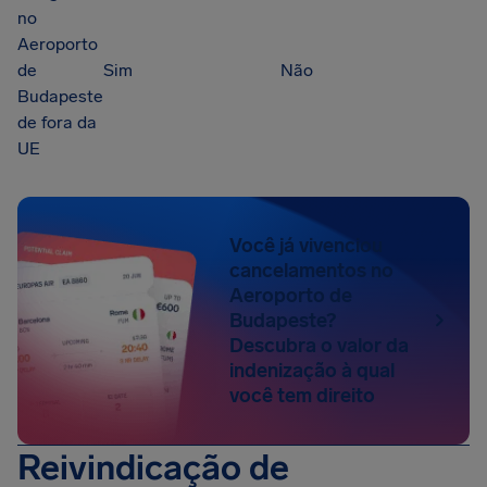
no
Aeroporto
de
Sim
Não
Budapeste
de fora da
UE
Você já vivenciou
cancelamentos no
Aeroporto de
Budapeste?
Descubra o valor da
indenização à qual
você tem direito
Reivindicação de