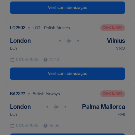
Verificar indenização
•
LO2502
LOT - Polish Airlines
CANCELADO
London
Vilnius
•
•
LCY
VNO
07/08/2026
17:40
Verificar indenização
•
BA2227
British Airways
CANCELADO
London
Palma Mallorca
•
•
LCY
PMI
07/08/2026
16:30