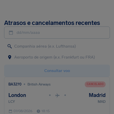
Atrasos e cancelamentos recentes
dd/mm/aaaa
Consultar voo
•
BA3270
British Airways
CANCELADO
London
Madrid
•
•
LCY
MAD
07/08/2026
18:15