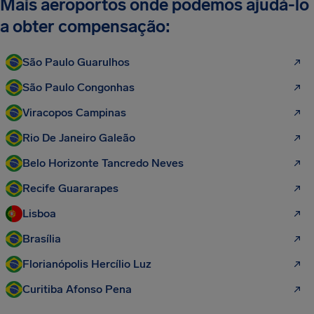
Mais aeroportos onde podemos ajudá-lo
a obter compensação:
São Paulo Guarulhos
São Paulo Congonhas
Viracopos Campinas
Rio De Janeiro Galeão
Belo Horizonte Tancredo Neves
Recife Guararapes
Lisboa
Brasília
Florianópolis Hercílio Luz
Curitiba Afonso Pena