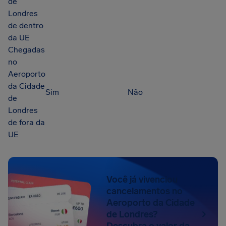
de
Londres
de dentro
da UE
Chegadas
no
Aeroporto
da Cidade
Sim
Não
de
Londres
de fora da
UE
Você já vivenciou
cancelamentos no
Aeroporto da Cidade
de Londres?
Descubra o valor da