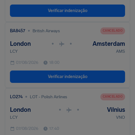
Verificar indenização
•
BA8457
British Airways
CANCELADO
London
Amsterdam
•
•
LCY
AMS
07/08/2026
18:00
Verificar indenização
•
LO274
LOT - Polish Airlines
CANCELADO
London
Vilnius
•
•
LCY
VNO
07/08/2026
17:40