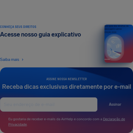
CONHEÇA SEUS DIREITOS
Seu guia dos direitos do
passageiro aéreo
Acesse nosso guia explicativo
EDIÇÃO 2026
Saiba mais
ASSINE NOSSA NEWSLETTER
Receba dicas exclusivas diretamente por e-mail
Assinar
Eu gostaria de receber e-mails da AirHelp e concordo com a
Declaração de
Privacidade
.