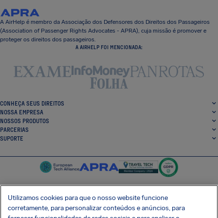
A AirHelp é membro da Associação dos Defensores dos Direitos dos Passageiros
(Association of Passenger Rights Advocates - APRA), cuja missão é promover e
proteger os direitos dos passageiros.
A AIRHELP FOI MENCIONADA:
CONHEÇA SEUS DIREITOS
NOSSA EMPRESA
NOSSOS PRODUTOS
PARCERIAS
SUPORTE
Utilizamos cookies para que o nosso website funcione
corretamente, para personalizar conteúdos e anúncios, para
SocialFacebook
SocialTwitter
SocialInstagram
SocialLinkedin