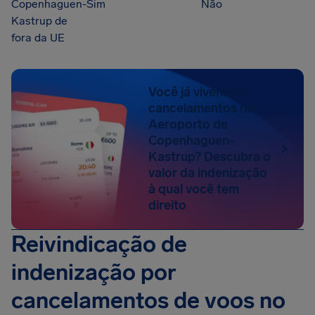
Copenhaguen-
Sim
Não
Kastrup de
fora da UE
Você já vivenciou
cancelamentos no
Aeroporto de
Copenhaguen-
Kastrup? Descubra o
valor da indenização
à qual você tem
direito
Reivindicação de
indenização por
cancelamentos de voos no