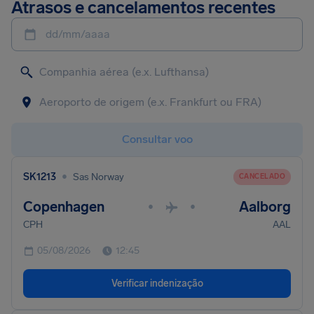
Atrasos e cancelamentos recentes
dd/mm/aaaa
Consultar voo
•
SK1213
Sas Norway
CANCELADO
Copenhagen
Aalborg
•
•
CPH
AAL
05/08/2026
12:45
Verificar indenização