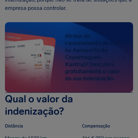
empresa possa controlar.
Atraso ou
cancelamento de voo
no Aeroporto de
Copenhaguen-
Kastrup? Descubra
gratuitamente o valor
da sua indenização.
Qual o valor da
indenização?
Distância
Compensação