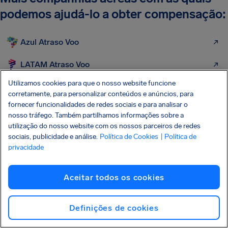
podemos ajudá-lo a obter compensação:
Azul Atraso Voo
LATAM Atraso Voo
Utilizamos cookies para que o nosso website funcione
Gol Linhas Aéreas
corretamente, para personalizar conteúdos e anúncios, para
fornecer funcionalidades de redes sociais e para analisar o
TAP Air Portugal
nosso tráfego. Também partilhamos informações sobre a
utilização do nosso website com os nossos parceiros de redes
Iberia
sociais, publicidade e análise.
Política de Cookies
| Política de
privacidade
Lufthansa
American Airlines
Aceitar todos os cookies
United Airlines
Definições de cookies
ITA Airways