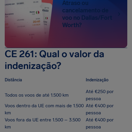
Atraso ou
cancelamento de
voo no Dallas/Fort
Worth?
CE 261: Qual o valor da
indenização?
Distância
Indenização
Até €250 por
Todos os voos de até 1.500 km
pessoa
Voos dentro da UE com mais de 1.500
Até €400 por
km
pessoa
Voos fora da UE entre 1.500 – 3.500
Até €400 por
km
pessoa