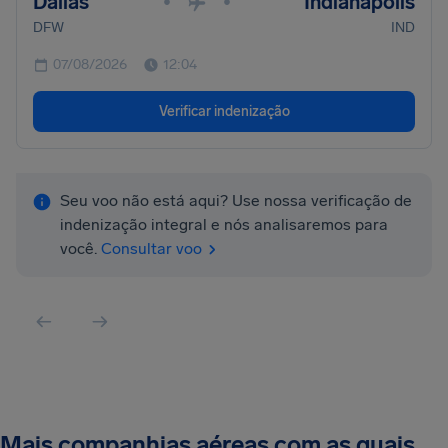
Dallas
Indianapolis
•
•
DFW
IND
07/08/2026
12:04
Verificar indenização
Seu voo não está aqui? Use nossa verificação de
indenização integral e nós analisaremos para
você.
Consultar voo
Mais companhias aéreas com as quais