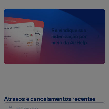
Reivindique sua
indenização por
meio da AirHelp
Atrasos e cancelamentos recentes
dd/mm/aaaa