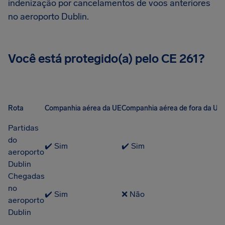
indenização por cancelamentos de voos anteriores
no aeroporto Dublin.
Você está protegido(a) pelo CE 261?
Rota
Companhia aérea da UE
Companhia aérea de fora da UE
Partidas
do
✔️ Sim
✔️ Sim
aeroporto
Dublin
Chegadas
no
✔️ Sim
❌ Não
aeroporto
Dublin