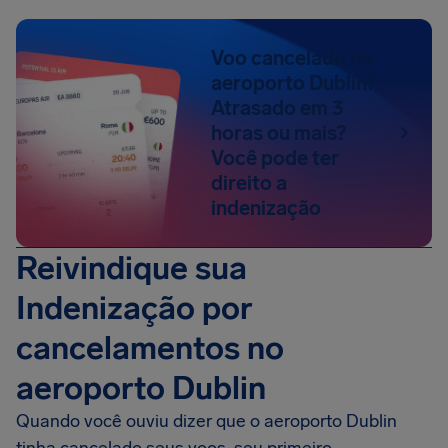
Voo cancelado no
aeroporto Dublin?
Atrasado em 3
horas ou mais?
Você pode ter
direito a
indenização
Reivindique sua
Indenização por
cancelamentos no
aeroporto Dublin
Quando você ouviu dizer que o aeroporto Dublin