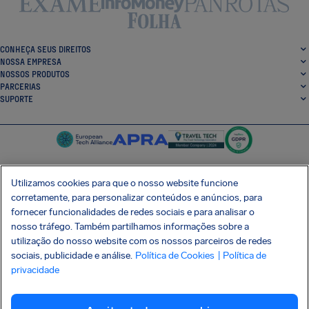
CONHEÇA SEUS DIREITOS
NOSSA EMPRESA
NOSSOS PRODUTOS
PARCERIAS
SUPORTE
Utilizamos cookies para que o nosso website funcione
corretamente, para personalizar conteúdos e anúncios, para
SocialFacebook
SocialTwitter
SocialInstagram
SocialLinkedin
fornecer funcionalidades de redes sociais e para analisar o
nosso tráfego. Também partilhamos informações sobre a
BAIXE GRÁTIS NOSSO APP
utilização do nosso website com os nossos parceiros de redes
sociais, publicidade e análise.
Política de Cookies
| Política de
privacidade
Termos e Condições
Política de Privacidade
Cookies
Imprint