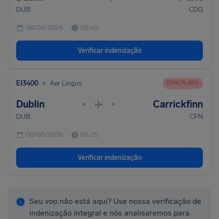
DUB
CDG
08/08/2026
05:45
Verificar indenização
•
EI3400
Aer Lingus
CANCELADO
Dublin
Carrickfinn
•
•
DUB
CFN
08/08/2026
05:25
Verificar indenização
Seu voo não está aqui? Use nossa verificação de
indenização integral e nós analisaremos para