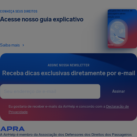
CONHEÇA SEUS DIREITOS
Seu guia dos direitos do
passageiro aéreo
Acesse nosso guia explicativo
EDIÇÃO 2026
Saiba mais
ASSINE NOSSA NEWSLETTER
Receba dicas exclusivas diretamente por e-mail
Assinar
Eu gostaria de receber e-mails da AirHelp e concordo com a
Declaração de
Privacidade
.
A AirHelp é membro da Associação dos Defensores dos Direitos dos Passageiros