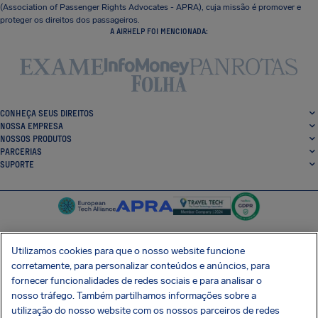
(Association of Passenger Rights Advocates - APRA), cuja missão é promover e
proteger os direitos dos passageiros.
A AIRHELP FOI MENCIONADA:
CONHEÇA SEUS DIREITOS
NOSSA EMPRESA
NOSSOS PRODUTOS
PARCERIAS
SUPORTE
Utilizamos cookies para que o nosso website funcione
corretamente, para personalizar conteúdos e anúncios, para
SocialFacebook
SocialTwitter
SocialInstagram
SocialLinkedin
fornecer funcionalidades de redes sociais e para analisar o
nosso tráfego. Também partilhamos informações sobre a
BAIXE GRÁTIS NOSSO APP
utilização do nosso website com os nossos parceiros de redes