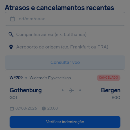
Atrasos e cancelamentos recentes
dd/mm/aaaa
Consultar voo
•
WF209
Wideroe's Flyveselskap
CANCELADO
Gothenburg
Bergen
•
•
GOT
BGO
07/08/2026
20:00
Verificar indenização