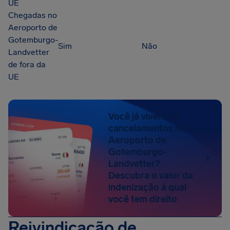
UE
Chegadas no
Aeroporto de
Gotemburgo-
Sim
Não
Landvetter
de fora da
UE
Você já vivenciou
cancelamentos no
Aeroporto de
Gotemburgo-
Landvetter?
Descubra o valor da
indenização à qual
você tem direito
Reivindicação de