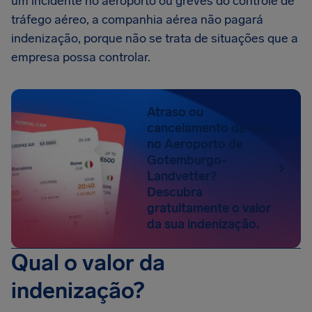
um incidente no aeroporto ou greves do controle de
tráfego aéreo, a companhia aérea não pagará
indenização, porque não se trata de situações que a
empresa possa controlar.
Atraso ou
cancelamento de voo
no Aeroporto de
Gotemburgo-
Landvetter?
Descubra
gratuitamente o valor
da sua indenização.
Qual o valor da
indenização?