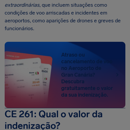
extraordinárias
, que incluem situações como
condições de voo arriscadas e incidentes em
aeroportos, como aparições de drones e greves de
funcionários.
Atraso ou
cancelamento de voo
no Aeroporto de
Gran Canária?
Descubra
gratuitamente o valor
da sua indenização.
CE 261: Qual o valor da
indenização?