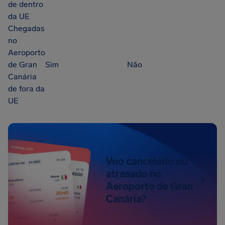
de dentro
da UE
Chegadas
no
Aeroporto
de Gran
Sim
Não
Canária
de fora da
UE
Voo cancelado ou
atrasado no
Aeroporto de Gran
Canária?