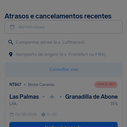
Atrasos e cancelamentos recentes
dd/mm/aaaa
Consultar voo
•
NT847
Binter Canarias
CANCELADO
Las Palmas
Granadilla de Abone
•
•
LPA
TFS
06/08/2026
21:20