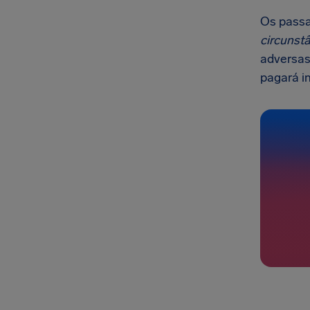
Os passa
circunstâ
adversas
pagará i