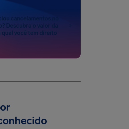
nciou cancelamentos no
? Descubra o valor da
 qual você tem direito
por
conhecido