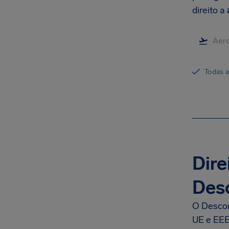
direito a
Todas 
Dire
Des
O Descon
UE e EEE