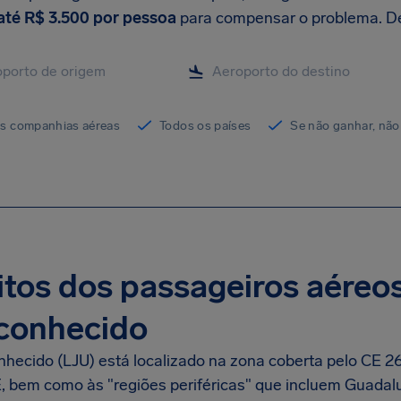
até
R$ 3.500
por pessoa
para compensar o problema. Des
as companhias aéreas
Todos os países
Se não ganhar, não
itos dos passageiros aéreo
conhecido
hecido (LJU) está localizado na zona coberta pelo CE 2
, bem como às "regiões periféricas" que incluem Guadalu