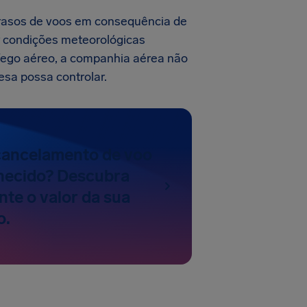
rasos de voos em consequência de
or condições meteorológicas
áfego aéreo, a companhia aérea não
esa possa controlar.
cancelamento de voo
hecido? Descubra
te o valor da sua
o.