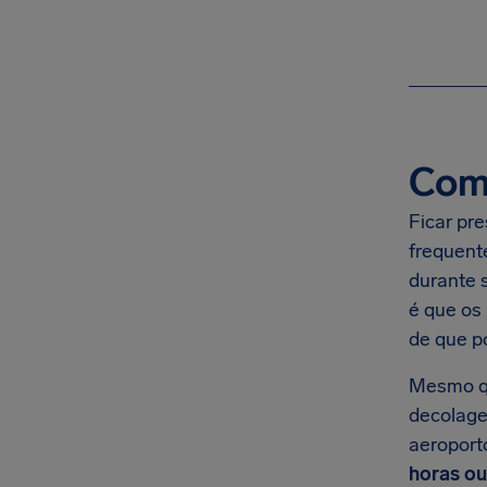
Com
Ficar pr
frequent
durante 
é que os
de que p
Mesmo qu
decolage
aeroport
horas ou