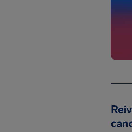
Reiv
can