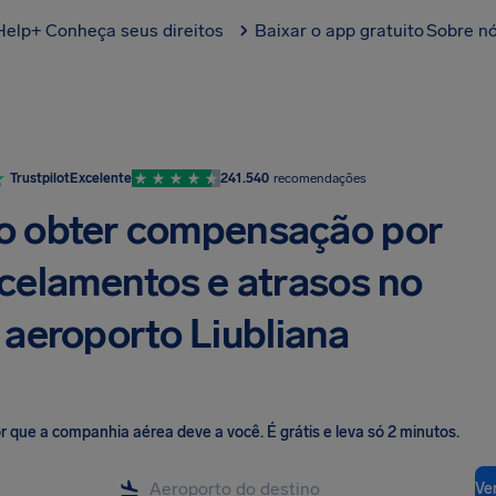
Help+
Conheça seus direitos
Baixar o app gratuito
Sobre n
Trustpilot
Excelente
241.540
recomendações
 obter compensação por
celamentos e atrasos no
aeroporto Liubliana
lor que a companhia aérea deve a você
.
É grátis e leva só 2 minutos.
Ver