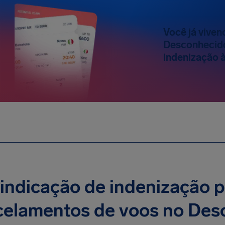
Você já vive
Desconhecido
indenização à
indicação de indenização 
celamentos de voos no Des