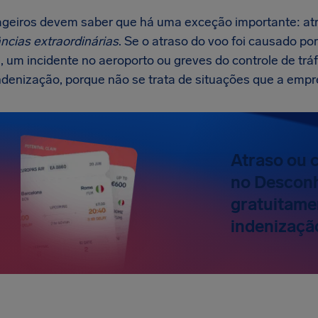
geiros devem saber que há uma exceção importante: at
ncias extraordinárias
. Se o atraso do voo foi causado p
, um incidente no aeroporto ou greves do controle de tr
ndenização, porque não se trata de situações que a empr
Atraso ou 
no Descon
gratuitamen
indenizaçã