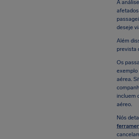
A anális
afetados
passagei
deseje vi
Além dis
prevista 
Os passa
exemplo 
aérea. S
companhi
incluem 
aéreo.
Nós deta
ferramen
cancelam