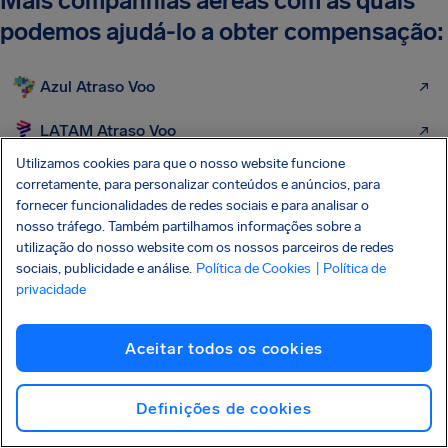
Mais companhias aéreas com as quais
podemos ajudá-lo a obter compensação:
Azul Atraso Voo
LATAM Atraso Voo
Utilizamos cookies para que o nosso website funcione
Gol Linhas Aéreas
corretamente, para personalizar conteúdos e anúncios, para
fornecer funcionalidades de redes sociais e para analisar o
TAP Air Portugal
nosso tráfego. Também partilhamos informações sobre a
utilização do nosso website com os nossos parceiros de redes
Iberia
sociais, publicidade e análise.
Política de Cookies
| Política de
privacidade
Lufthansa
Aceitar todos os cookies
American Airlines
United Airlines
Definições de cookies
ITA Airways