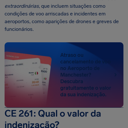
extraordinárias
, que incluem situações como
condições de voo arriscadas e incidentes em
aeroportos, como aparições de drones e greves de
funcionários.
Atraso ou
cancelamento de voo
no Aeroporto de
Manchester?
Descubra
gratuitamente o valor
da sua indenização.
CE 261: Qual o valor da
indenização?