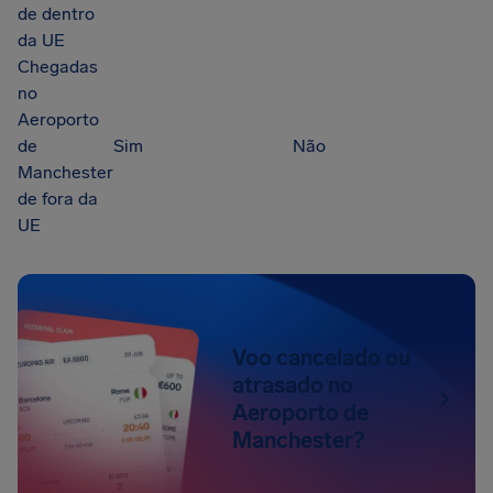
de dentro
da UE
Chegadas
no
Aeroporto
de
Sim
Não
Manchester
de fora da
UE
Voo cancelado ou
atrasado no
Aeroporto de
Manchester?