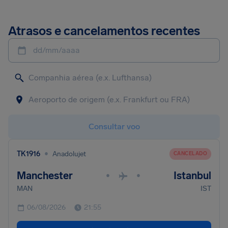
Atrasos e cancelamentos recentes
dd/mm/aaaa
Consultar voo
•
TK1916
Anadolujet
CANCELADO
Manchester
Istanbul
•
•
MAN
IST
06/08/2026
21:55