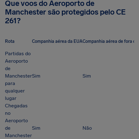
Que voos do Aeroporto de
Manchester são protegidos pelo CE
261?
Rota
Companhia aérea da EUA
Companhia aérea de fora da
Partidas do
Aeroporto
de
Manchester
Sim
Sim
para
qualquer
lugar
Chegadas
no
Aeroporto
de
Sim
Não
Manchester