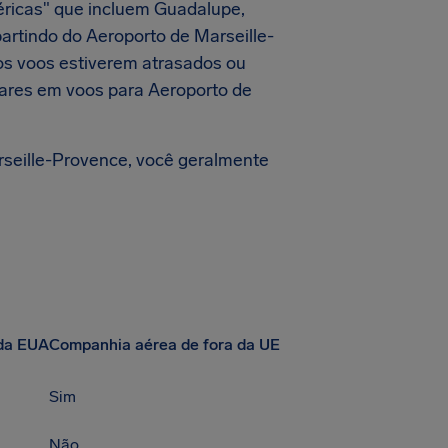
éricas" que incluem Guadalupe,
partindo do Aeroporto de Marseille-
os voos estiverem atrasados ou
lares em voos para Aeroporto de
rseille-Provence, você geralmente
da EUA
Companhia aérea de fora da UE
Sim
Não