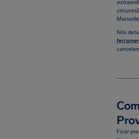
extraordi
circunstâ
Marseill
Nós deta
ferramen
cancelam
Com
Pro
Ficar pr