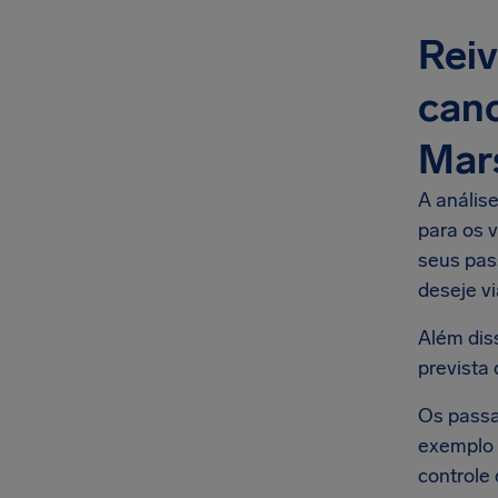
Reiv
can
Mar
A anális
para os 
seus pas
deseje vi
Além dis
prevista 
Os passa
exemplo 
controle