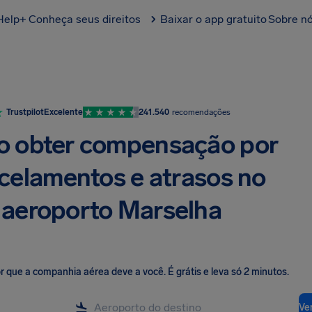
Help+
Conheça seus direitos
Baixar o app gratuito
Sobre n
Trustpilot
Excelente
241.540
recomendações
 obter compensação por
celamentos e atrasos no
aeroporto Marselha
lor que a companhia aérea deve a você
.
É grátis e leva só 2 minutos.
Ver