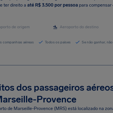
 ter direito a
até
R$ 3.500
por pessoa
para compensar 
as companhias aéreas
Todos os países
Se não ganhar, não
itos dos passageiros aéreo
arseille-Provence
rto de Marseille-Provence (MRS) está localizado na zon