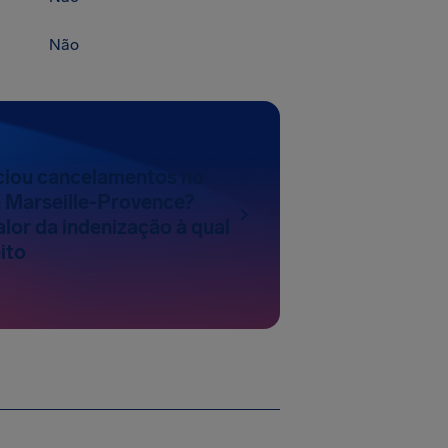
Não
nciou cancelamentos no
 Marseille-Provence?
lor da indenização à qual
ito