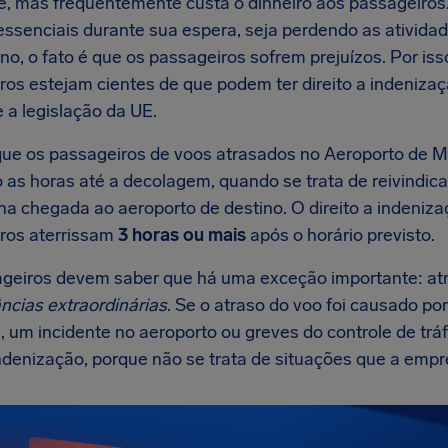
te, mas frequentemente custa o dinheiro aos passageiros
essenciais durante sua espera, seja perdendo as ativida
no, o fato é que os passageiros sofrem prejuízos. Por is
ros estejam cientes de que podem ter direito a indeniza
 a legislação da UE.
e os passageiros de voos atrasados no Aeroporto de M
 as horas até a decolagem, quando se trata de reivindica
 na chegada ao aeroporto de destino. O direito a indeniz
ros aterrissam
3 horas ou mais
após o horário previsto.
geiros devem saber que há uma exceção importante: at
ncias extraordinárias
. Se o atraso do voo foi causado p
, um incidente no aeroporto ou greves do controle de tr
ndenização, porque não se trata de situações que a empr