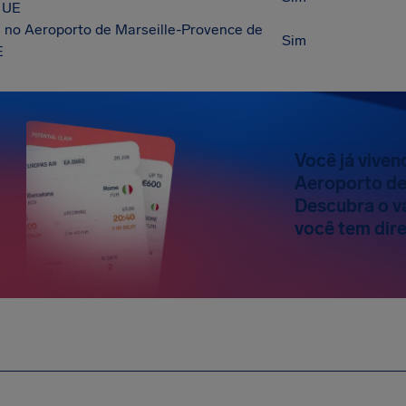
 UE
no Aeroporto de Marseille-Provence de
Sim
E
Você já vive
Aeroporto de
Descubra o va
você tem dire