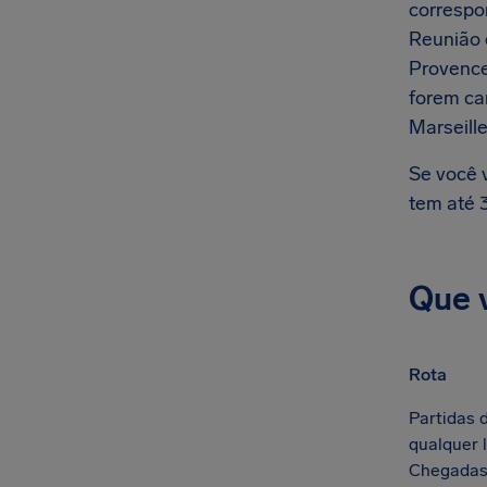
correspo
Reunião e
Provence
forem ca
Marseill
Se você 
tem até 3
Que 
Rota
Partidas 
qualquer 
Chegadas 