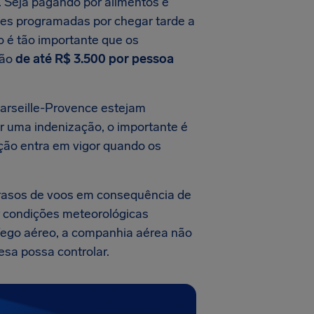
. Seja pagando por alimentos e
des programadas por chegar tarde a
so é tão importante que os
ção
de até
R$ 3.500
por pessoa
arseille-Provence estejam
r uma indenização, o importante é
ação entra em vigor quando os
rasos de voos em consequência de
or condições meteorológicas
áfego aéreo, a companhia aérea não
esa possa controlar.