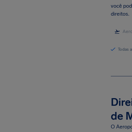
você pode
direitos.
Todas 
Dire
de M
O Aeropo