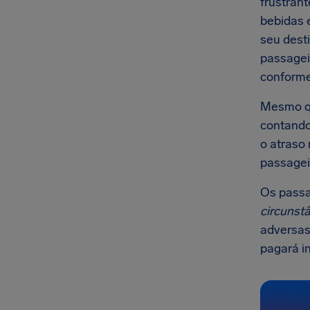
frustran
bebidas 
seu desti
passagei
conforme
Mesmo qu
contando
o atraso
passagei
Os passa
circunstâ
adversas
pagará i