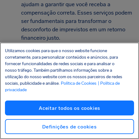
ajudam a garantir que você receba a
compensação correta. Esses serviços podem
ser fundamentais para transformar o
desconforto de imprevistos em um retorno
financeiro justo.
Para esses e outros
Utilizamos cookies para que o nosso website funcione
corretamente, para personalizar conteúdos e anúncios, para
problemas, conte com a
fornecer funcionalidades de redes sociais e para analisar o
nosso tráfego. Também partilhamos informações sobre a
AirHelp!
utilização do nosso website com os nossos parceiros de redes
sociais, publicidade e análise.
Política de Cookies
| Política de
Na AirHelp, nós defendemos os direitos dos
privacidade
passageiros e facilitamos o processo de reivindicar
as indenizações que você tem direito. Então, se
Aceitar todos os cookies
você teve
problemas com bagagens
, cancelamento,
atraso de voo, ou bagagem perdida, danificada ou
Definições de cookies
atrasada, nós estamos aqui para te ajudar.