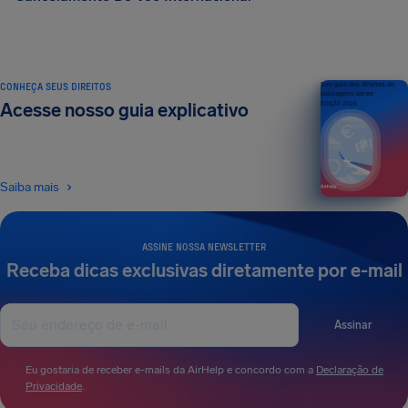
CONHEÇA SEUS DIREITOS
Seu guia dos direitos do
passageiro aéreo
Acesse nosso guia explicativo
EDIÇÃO 2026
Saiba mais
ASSINE NOSSA NEWSLETTER
Receba dicas exclusivas diretamente por e-mail
Assinar
Eu gostaria de receber e-mails da AirHelp e concordo com a
Declaração de
Privacidade
.