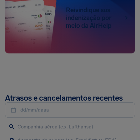
Reivindique sua
indenização por
meio da AirHelp
Atrasos e cancelamentos recentes
dd/mm/aaaa