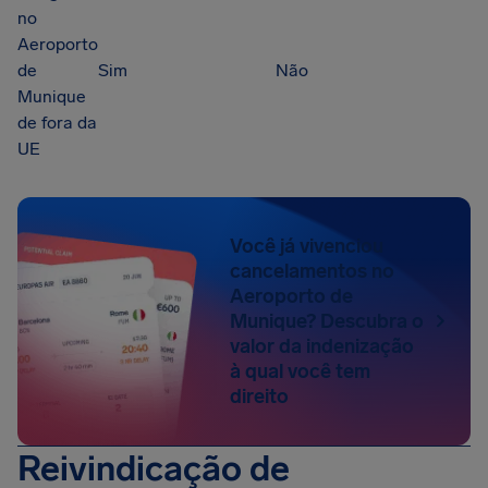
no
Aeroporto
de
Sim
Não
Munique
de fora da
UE
Você já vivenciou
cancelamentos no
Aeroporto de
Munique? Descubra o
valor da indenização
à qual você tem
direito
Reivindicação de