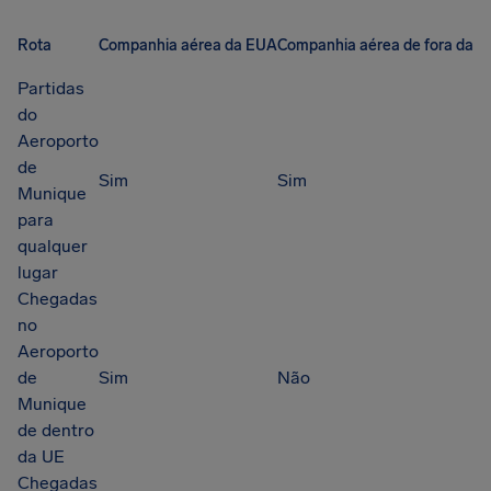
Rota
Companhia aérea da EUA
Companhia aérea de fora da U
Partidas
do
Aeroporto
de
Sim
Sim
Munique
para
qualquer
lugar
Chegadas
no
Aeroporto
de
Sim
Não
Munique
de dentro
da UE
Chegadas