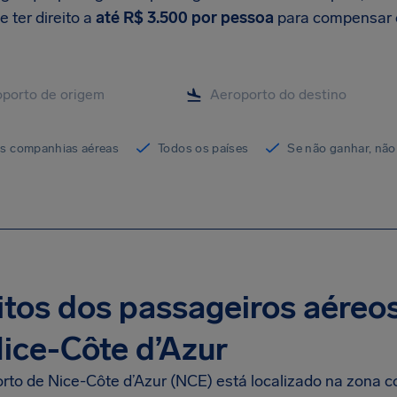
 ter direito a
até
R$ 3.500
por pessoa
para compensar 
as companhias aéreas
Todos os países
Se não ganhar, não
itos dos passageiros aéreo
ice-Côte d’Azur
rto de Nice-Côte d’Azur (NCE) está localizado na zona c