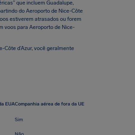
éricas" que incluem Guadalupe,
 partindo do Aeroporto de Nice-Côte
 voos estiverem atrasados ou forem
m voos para Aeroporto de Nice-
e-Côte d’Azur, você geralmente
da EUA
Companhia aérea de fora da UE
Sim
Não