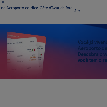
 UE
no Aeroporto de Nice-Côte d’Azur de fora
Sim
Você já vive
Aeroporto de
Descubra o va
você tem dire