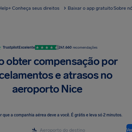
Help+
Conheça seus direitos
Baixar o app gratuito
Sobre n
Trustpilot
Excelente
241.660
recomendações
 obter compensação por
celamentos e atrasos no
aeroporto Nice
lor que a companhia aérea deve a você
.
É grátis e leva só 2 minutos.
Ver