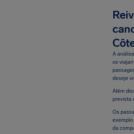
Reiv
canc
Côte
A anális
os viaja
passagei
deseje vi
Além dis
prevista 
Os passa
exemplo 
da compa