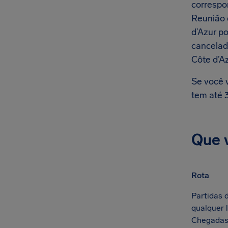
correspo
Reunião 
d’Azur p
cancelad
Côte d’A
Se você 
tem até 3
Que 
Rota
Partidas 
qualquer 
Chegadas 