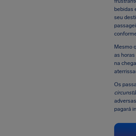
frustran
bebidas 
seu desti
passagei
conforme
Mesmo qu
as horas
na chega
aterriss
Os passa
circunstâ
adversas
pagará i