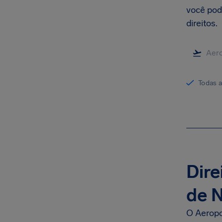
você pode
direitos.
Todas 
Dire
de N
O Aeropo