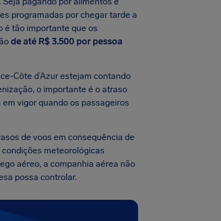
. Seja pagando por alimentos e
des programadas por chegar tarde a
so é tão importante que os
ção
de até
R$ 3.500
por pessoa
ice-Côte d’Azur estejam contando
enização, o importante é o atraso
ra em vigor quando os passageiros
rasos de voos em consequência de
or condições meteorológicas
áfego aéreo, a companhia aérea não
esa possa controlar.