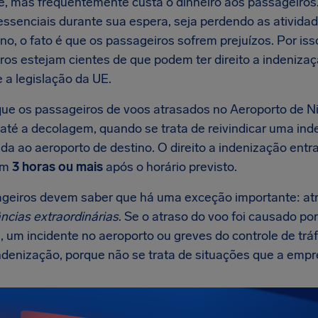
te, mas frequentemente custa o dinheiro aos passageiros
essenciais durante sua espera, seja perdendo as ativida
no, o fato é que os passageiros sofrem prejuízos. Por is
ros estejam cientes de que podem ter direito a indeniza
 a legislação da UE.
e os passageiros de voos atrasados no Aeroporto de N
 até a decolagem, quando se trata de reivindicar uma ind
da ao aeroporto de destino. O direito a indenização ent
am
3 horas ou mais
após o horário previsto.
geiros devem saber que há uma exceção importante: at
ncias extraordinárias
. Se o atraso do voo foi causado p
, um incidente no aeroporto ou greves do controle de tr
ndenização, porque não se trata de situações que a empr