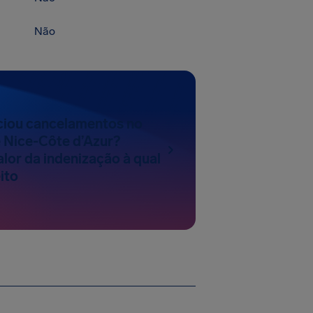
Não
nciou cancelamentos no
 Nice-Côte d’Azur?
lor da indenização à qual
ito