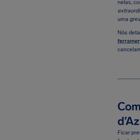
nelas, c
extraordi
uma grev
Nós deta
ferramen
cancelam
Com
d’Az
Ficar pr