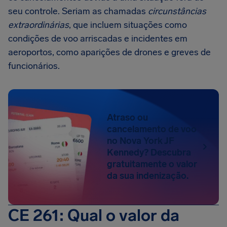
seu controle. Seriam as chamadas
circunstâncias
extraordinárias
, que incluem situações como
condições de voo arriscadas e incidentes em
aeroportos, como aparições de drones e greves de
funcionários.
Atraso ou
cancelamento de voo
no Nova York JF
Kennedy? Descubra
gratuitamente o valor
da sua indenização.
CE 261: Qual o valor da