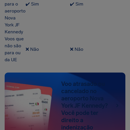
para o
✔️ Sim
✔️ Sim
aeroporto
Nova
York JF
Kennedy
Voos que
não são
❌ Não
❌ Não
para ou
da UE
Voo atrasado ou
cancelado no
aeroporto Nova
York JF Kennedy?
Você pode ter
direito a
indenização