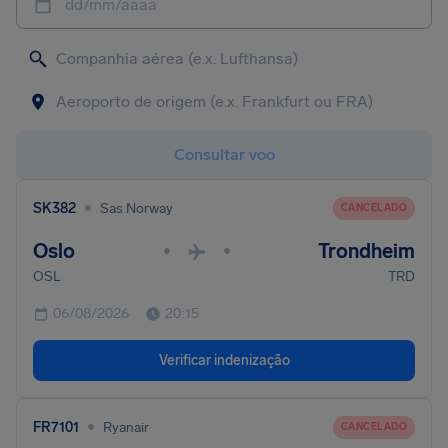
dd/mm/aaaa
Consultar voo
•
SK382
Sas Norway
CANCELADO
Oslo
Trondheim
•
•
OSL
TRD
06/08/2026
20:15
Verificar indenização
•
FR7101
Ryanair
CANCELADO