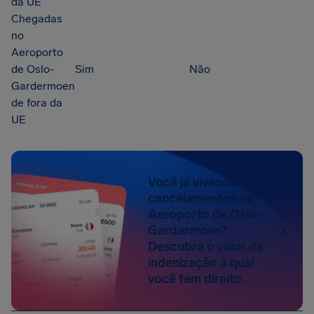
da UE
Chegadas
no
Aeroporto
de Oslo-
Sim
Não
Gardermoen
de fora da
UE
Você já vivenciou
cancelamentos no
Aeroporto de Oslo-
Gardermoen?
Descubra o valor da
indenização à qual
você tem direito