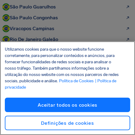
São Paulo Guarulhos
São Paulo Congonhas
Viracopos Campinas
Rio De Janeiro Galeão
Utilizamos cookies para que o nosso website funcione
Belo Horizonte Tancredo Neves
corretamente, para personalizar conteúdos e anúncios, para
Recife Guararapes
fornecer funcionalidades de redes sociais e para analisar o
nosso tráfego. Também partilhamos informações sobre a
Lisboa
utilização do nosso website com os nossos parceiros de redes
sociais, publicidade e análise.
Política de Cookies
| Política de
Brasília
privacidade
Florianópolis Hercílio Luz
Curitiba Afonso Pena
Aceitar todos os cookies
Definições de cookies
Mais direitos dos passageiros para
descobrir: