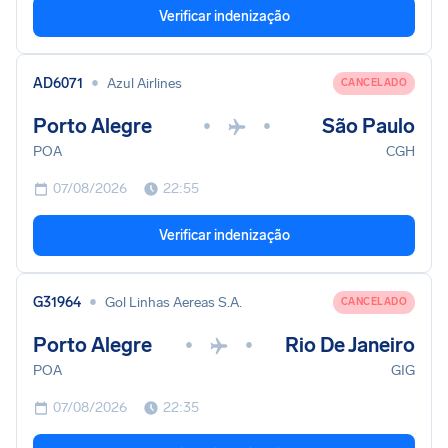
Verificar indenização
•
AD6071
Azul Airlines
CANCELADO
Porto Alegre
São Paulo
•
•
POA
CGH
07/08/2026
22:55
Verificar indenização
•
G31964
Gol Linhas Aereas S.A.
CANCELADO
Porto Alegre
Rio De Janeiro
•
•
POA
GIG
07/08/2026
22:35