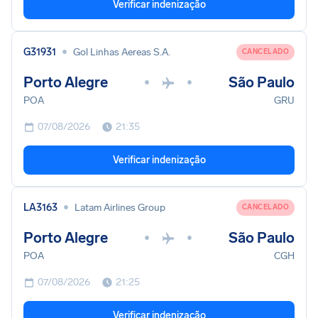
Verificar indenização
•
G31931
Gol Linhas Aereas S.A.
CANCELADO
Porto Alegre
São Paulo
•
•
POA
GRU
07/08/2026
21:35
Verificar indenização
•
LA3163
Latam Airlines Group
CANCELADO
Porto Alegre
São Paulo
•
•
POA
CGH
07/08/2026
21:25
Verificar indenização