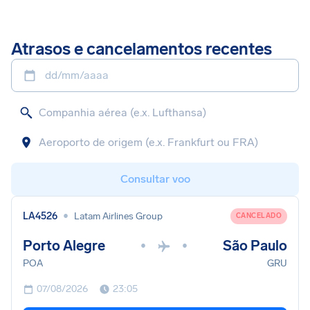
Atrasos e cancelamentos recentes
dd/mm/aaaa
Consultar voo
•
LA4526
Latam Airlines Group
CANCELADO
Porto Alegre
São Paulo
•
•
POA
GRU
07/08/2026
23:05