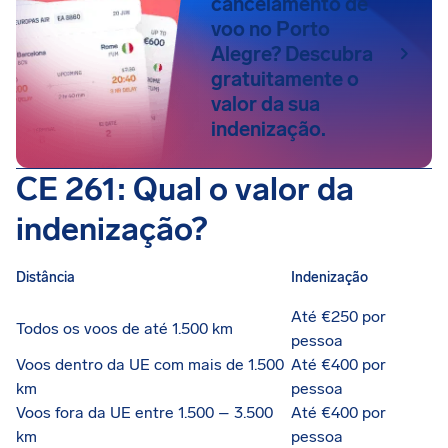
cancelamento de
voo no Porto
Alegre? Descubra
gratuitamente o
valor da sua
indenização.
CE 261: Qual o valor da
indenização?
Distância
Indenização
Até €250 por
Todos os voos de até 1.500 km
pessoa
Voos dentro da UE com mais de 1.500
Até €400 por
km
pessoa
Voos fora da UE entre 1.500 – 3.500
Até €400 por
km
pessoa