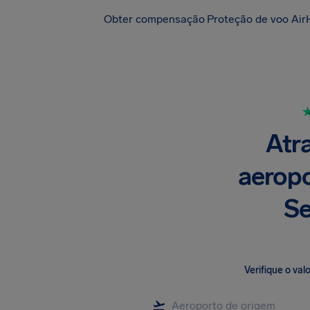
Obter compensação
Proteção de voo Air
Atr
aeropo
Se
Verifique o va