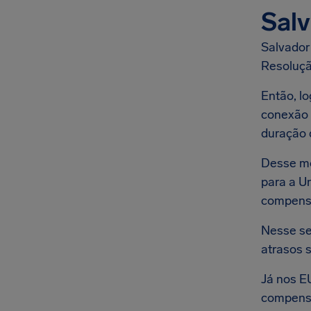
Salv
Salvador 
Resoluçã
Então, l
conexão 
duração 
Desse mo
para a U
compens
Nesse se
atrasos s
Já nos E
compens