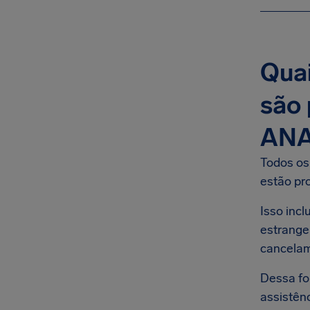
Quai
são 
ANA
Todos os
estão pr
Isso inc
estrange
cancelam
Dessa fo
assistên