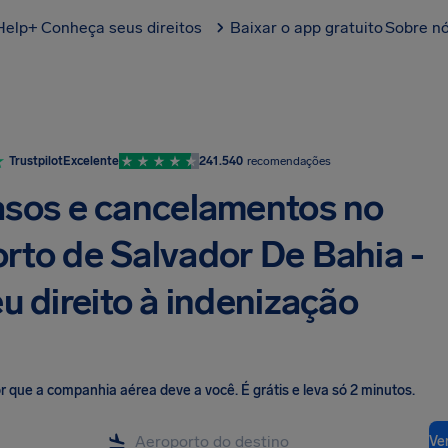
Help+
Conheça seus direitos
Baixar o app gratuito
Sobre n
Trustpilot
Excelente
241.540
recomendações
asos e cancelamentos no
rto de Salvador De Bahia -
u direito à indenização
lor que a companhia aérea deve a você
.
É grátis e leva só 2 minutos.
Ver