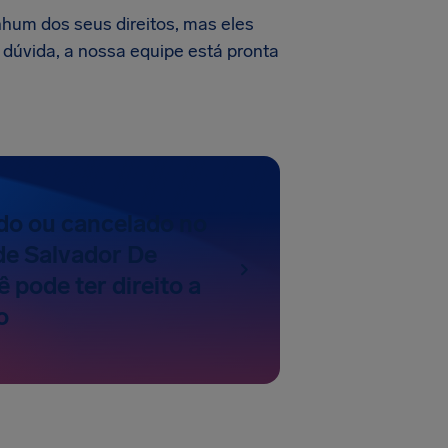
nhum dos seus direitos, mas eles
 dúvida, a nossa equipe está pronta
do ou cancelado no
de Salvador De
 pode ter direito a
o