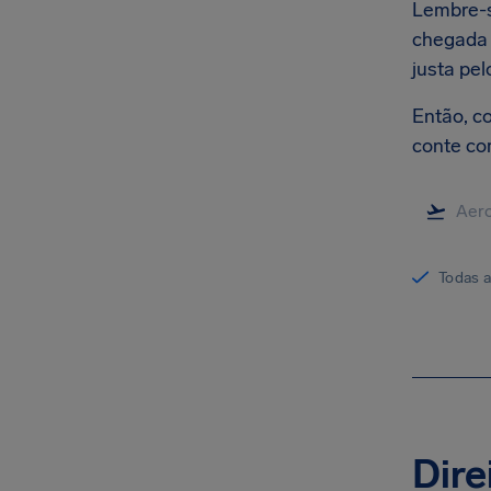
Lembre-s
chegada 
justa pel
Então, c
conte co
Todas 
Dire