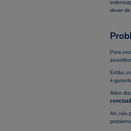
indeniza
dever de 
Prob
Para voo
assistên
Então, c
é garant
Além dis
conclusã
Ah, não 
problema