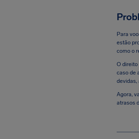
Prob
Para voo
estão pr
como o r
O direit
caso de 
devidas,
Agora, v
atrasos d