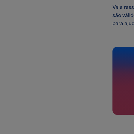
Vale res
são válid
para ajud