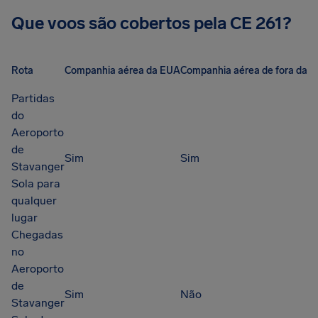
Que voos são cobertos pela CE 261?
Rota
Companhia aérea da EUA
Companhia aérea de fora da 
Partidas
do
Aeroporto
de
Sim
Sim
Stavanger
Sola para
qualquer
lugar
Chegadas
no
Aeroporto
de
Sim
Não
Stavanger