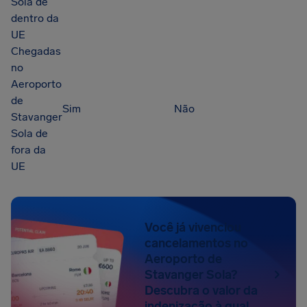
Sola de
dentro da
UE
Chegadas
no
Aeroporto
de
Sim
Não
Stavanger
Sola de
fora da
UE
Você já vivenciou
cancelamentos no
Aeroporto de
Stavanger Sola?
Descubra o valor da
indenização à qual