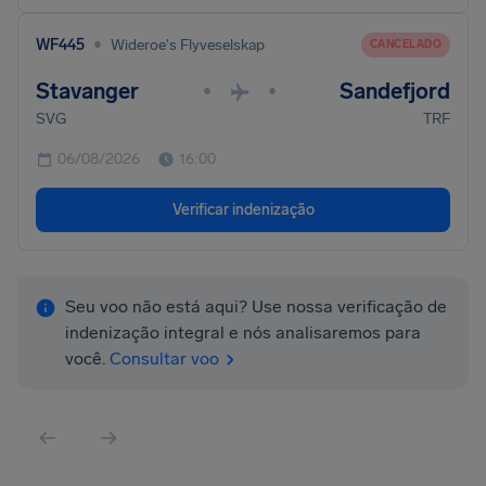
•
WF445
Wideroe's Flyveselskap
CANCELADO
Stavanger
Sandefjord
•
•
SVG
TRF
06/08/2026
16:00
Verificar indenização
Seu voo não está aqui? Use nossa verificação de
indenização integral e nós analisaremos para
você.
Consultar voo