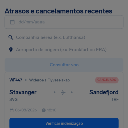
Atrasos e cancelamentos recentes
dd/mm/aaaa
Consultar voo
•
WF447
Wideroe's Flyveselskap
CANCELADO
Stavanger
Sandefjord
•
•
SVG
TRF
06/08/2026
18:10
Verificar indenização