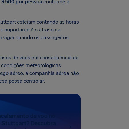
 3.500
por pessoa
conforme a
uttgart estejam contando as horas
 o importante é o atraso na
em vigor quando os passageiros
rasos de voos em consequência de
or condições meteorológicas
áfego aéreo, a companhia aérea não
esa possa controlar.
ncelamento de voo no
 Stuttgart? Descubra