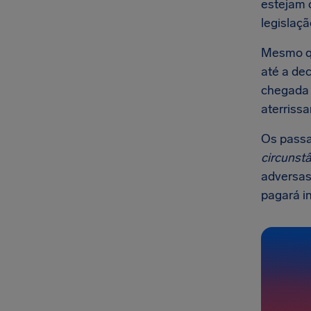
estejam 
legislaçã
Mesmo qu
até a de
chegada 
aterriss
Os passa
circunstâ
adversas
pagará i