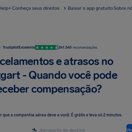
Help+
Conheça seus direitos
Baixar o app gratuito
Sobre n
Trustpilot
Excelente
241.540
recomendações
celamentos e atrasos no
tgart - Quando você pode
eceber compensação?
lor que a companhia aérea deve a você
.
É grátis e leva só 2 minutos.
Ver