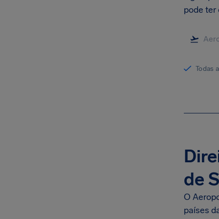
pode ter 
Todas 
Dire
de S
O Aeropo
países d