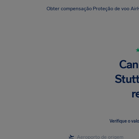
Obter compensação
Proteção de voo Air
Can
Stut
r
Verifique o va