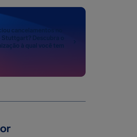
nciou cancelamentos no
 Stuttgart? Descubra o
nização à qual você tem
por