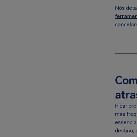
Nós deta
ferramen
cancelam
Com
atra
Ficar pre
mas freq
essencia
destino, 