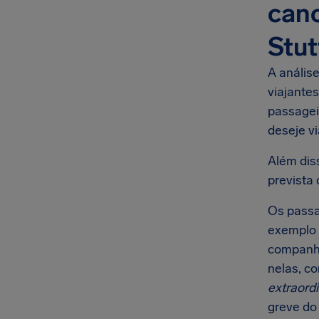
can
Stut
A anális
viajante
passagei
deseje vi
Além dis
prevista 
Os passa
exemplo 
companhi
nelas, c
extraordi
greve do 