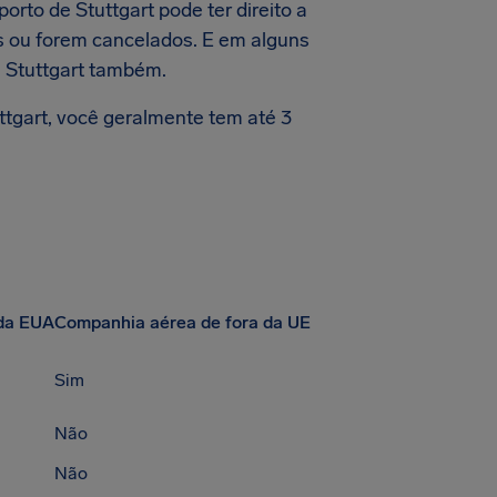
orto de Stuttgart pode ter direito a
s ou forem cancelados. E em alguns
 Stuttgart também.
tgart, você geralmente tem até 3
da EUA
Companhia aérea de fora da UE
Sim
Não
Não