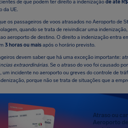
cientes de que podem ter direito a indenização
de até
R$
o da UE.
e os passageiros de voos atrasados no Aeroporto de St
colagem, quando se trata de reivindicar uma indenização,
ao aeroporto de destino. O direito a indenização entra 
am
3 horas ou mais
após o horário previsto.
geiros devem saber que há uma exceção importante: at
ncias extraordinárias
. Se o atraso do voo foi causado p
, um incidente no aeroporto ou greves do controle de tr
ndenização, porque não se trata de situações que a empr
Atraso ou ca
Aeroporto de