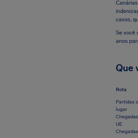
Canárias.
indeniza
casos, q
Se você 
anos para
Que 
Rota
Partidas 
lugar
Chegadas 
UE
Chegadas 