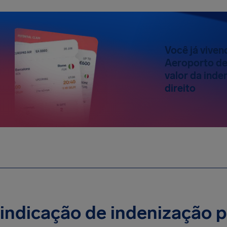
Você já vive
Aeroporto de
valor da inde
direito
indicação de indenização 