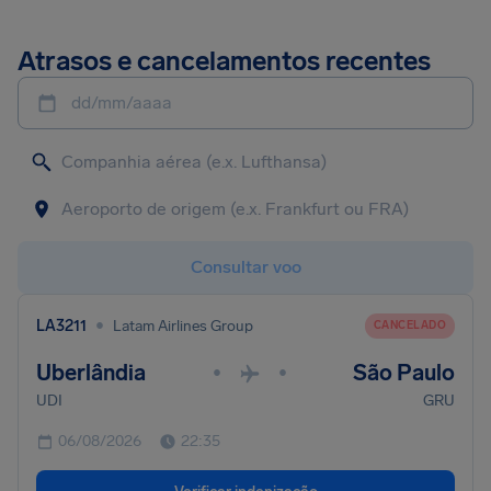
Atrasos e cancelamentos recentes
dd/mm/aaaa
Consultar voo
•
LA3211
Latam Airlines Group
CANCELADO
Uberlândia
São Paulo
•
•
UDI
GRU
06/08/2026
22:35