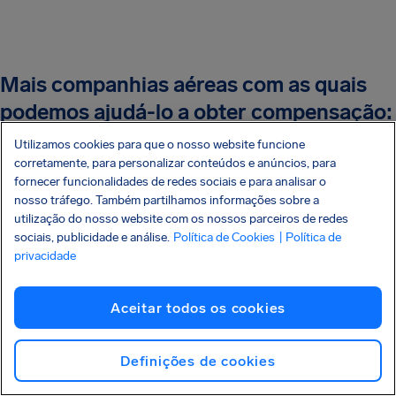
Mais companhias aéreas com as quais
podemos ajudá-lo a obter compensação:
Utilizamos cookies para que o nosso website funcione
Azul Atraso Voo
corretamente, para personalizar conteúdos e anúncios, para
fornecer funcionalidades de redes sociais e para analisar o
LATAM Atraso Voo
nosso tráfego. Também partilhamos informações sobre a
utilização do nosso website com os nossos parceiros de redes
sociais, publicidade e análise.
Gol Linhas Aéreas
Política de Cookies
| Política de
privacidade
TAP Air Portugal
Aceitar todos os cookies
Iberia
Lufthansa
Definições de cookies
American Airlines