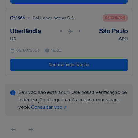
•
G31365
Gol Linhas Aereas S.A.
CANCELADO
Uberlândia
São Paulo
•
•
UDI
GRU
06/08/2026
18:00
Verificar indenização
Seu voo não está aqui? Use nossa verificação de
indenização integral e nós analisaremos para
você.
Consultar voo