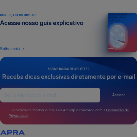
CONHEÇA SEUS DIREITOS
Seu guia dos direitos do
passageiro aéreo
Acesse nosso guia explicativo
EDIÇÃO 2026
Saiba mais
ASSINE NOSSA NEWSLETTER
Receba dicas exclusivas diretamente por e-mail
Assinar
Eu gostaria de receber e-mails da AirHelp e concordo com a
Declaração de
Privacidade
.