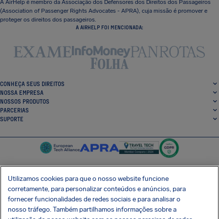
A AirHelp é membro da Associação dos Defensores dos Direitos dos Passageiros
(Association of Passenger Rights Advocates - APRA), cuja missão é promover e
proteger os direitos dos passageiros.
A AIRHELP FOI MENCIONADA:
CONHEÇA SEUS DIREITOS
NOSSA EMPRESA
NOSSOS PRODUTOS
PARCERIAS
SUPORTE
Utilizamos cookies para que o nosso website funcione
corretamente, para personalizar conteúdos e anúncios, para
SocialFacebook
SocialTwitter
SocialInstagram
SocialLinkedin
fornecer funcionalidades de redes sociais e para analisar o
nosso tráfego. Também partilhamos informações sobre a
BAIXE GRÁTIS NOSSO APP