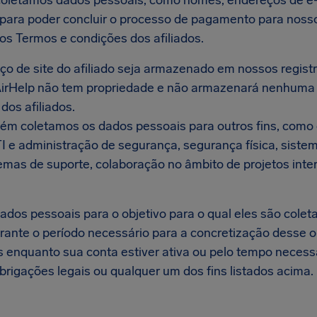
coletamos dados pessoais, como nomes, endereços de e-m
para poder concluir o processo de pagamento para nossos
s Termos e condições dos afiliados.
o de site do afiliado seja armazenado em nossos regist
irHelp não tem propriedade e não armazenará nenhuma 
 dos afiliados.
ém coletamos os dados pessoais para outros fins, como e
I e administração de segurança, segurança física, siste
temas de suporte, colaboração no âmbito de projetos inte
dados pessoais para o objetivo para o qual eles são col
ante o período necessário para a concretização desse o
 enquanto sua conta estiver ativa ou pelo tempo necessá
brigações legais ou qualquer um dos fins listados acima.