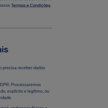
nossos
Termos e Condições
.
ais
lp precisa receber dados
GDPR. Processaremos
, explícito e legítimo, ou
vidade.