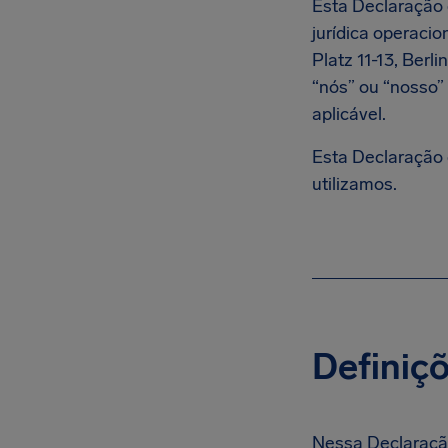
Esta Declaração 
jurídica operaci
Platz 11-13, Berl
“nós” ou “nosso”
aplicável.
Esta Declaração 
utilizamos.
Definiç
Nessa Declaraçã