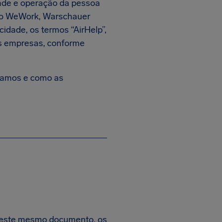
dade e operação da pessoa
 c/o WeWork, Warschauer
cidade, os termos “AirHelp”,
as empresas, conforme
etamos e como as
 neste mesmo documento, os