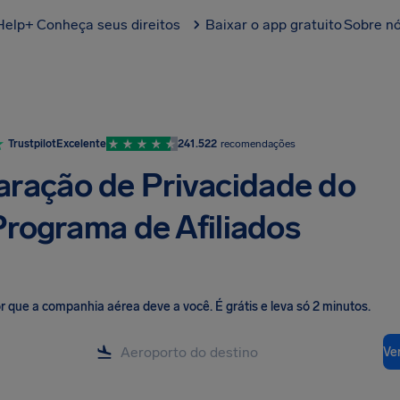
Help+
Conheça seus direitos
Baixar o app gratuito
Sobre n
Trustpilot
Excelente
241.522
recomendações
aração de Privacidade do
Programa de Afiliados
lor que a companhia aérea deve a você
.
É grátis e leva só 2 minutos.
Ver