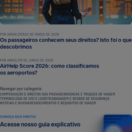
NOTÍCIAS E NOVIDADES
POR
AIRHELPER
25 DE MARÇO DE 2025
Os passageiros conhecem seus direitos? Isto foi o que
NOTÍCIAS E NOVIDADES
descobrimos
POR
AIRHELP
8 DE JUNHO DE 2026
AirHelp Score 2026: como classificamos
os aeroportos?
Navegar por categoria
COMPENSAÇÃO E DIREITOS DOS PASSAGEIROS
DICAS E TRUQUES DE VIAGEM
TERMINOLOGIA DE VOO E LOGÍSTICA
BAGAGEM E REGRAS DE SEGURANÇA
NOTÍCIAS E NOVIDADES
DOCUMENTOS E REQUISITOS DE VIAGEM
CONHEÇA SEUS DIREITOS
Seu guia dos direitos do
passageiro aéreo
Acesse nosso guia explicativo
EDIÇÃO 2026