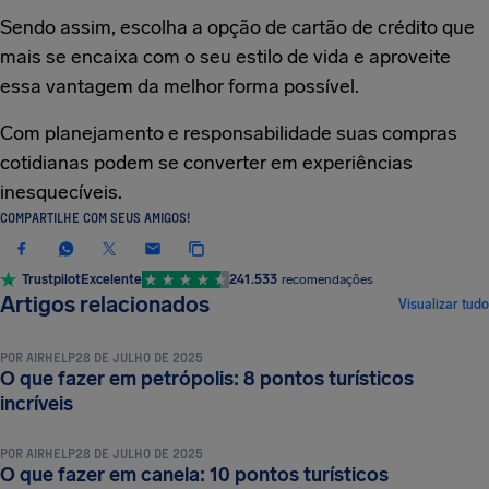
Sendo assim, escolha a opção de cartão de crédito que
mais se encaixa com o seu estilo de vida e aproveite
essa vantagem da melhor forma possível.
Com planejamento e responsabilidade suas compras
cotidianas podem se converter em experiências
inesquecíveis.
COMPARTILHE COM SEUS AMIGOS!
Trustpilot
Excelente
241.533
recomendações
DICAS E TRUQUES DE VIAGEM
Artigos relacionados
Visualizar tudo
POR
AIRHELP
28 DE JULHO DE 2025
O que fazer em petrópolis: 8 pontos turísticos
DICAS E TRUQUES DE VIAGEM
incríveis
POR
AIRHELP
28 DE JULHO DE 2025
O que fazer em canela: 10 pontos turísticos