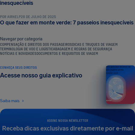
DICAS E TRUQUES DE VIAGEM
inesquecíveis
POR
AIRHELP
28 DE JULHO DE 2025
O que fazer em monte verde: 7 passeios inesquecíveis
Navegar por categoria
COMPENSAÇÃO E DIREITOS DOS PASSAGEIROS
DICAS E TRUQUES DE VIAGEM
TERMINOLOGIA DE VOO E LOGÍSTICA
BAGAGEM E REGRAS DE SEGURANÇA
NOTÍCIAS E NOVIDADES
DOCUMENTOS E REQUISITOS DE VIAGEM
CONHEÇA SEUS DIREITOS
Seu guia dos direitos do
passageiro aéreo
Acesse nosso guia explicativo
EDIÇÃO 2026
Saiba mais
ASSINE NOSSA NEWSLETTER
Receba dicas exclusivas diretamente por e-mail