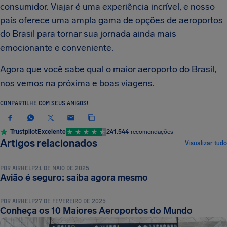
consumidor. Viajar é uma experiência incrível, e nosso
país oferece uma ampla gama de opções de aeroportos
do Brasil para tornar sua jornada ainda mais
emocionante e conveniente.
Agora que você sabe qual o maior aeroporto do Brasil,
nos vemos na próxima e boas viagens.
COMPARTILHE COM SEUS AMIGOS!
Trustpilot
Excelente
241.544
recomendações
TERMINOLOGIA DE VOO E LOGÍSTICA
Artigos relacionados
Visualizar tudo
POR
AIRHELP
21 DE MAIO DE 2025
TERMINOLOGIA DE VOO E LOGÍSTICA
Avião é seguro: saiba agora mesmo
POR
AIRHELP
27 DE FEVEREIRO DE 2025
Conheça os 10 Maiores Aeroportos do Mundo