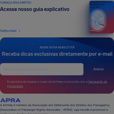
CONHEÇA SEUS DIREITOS
Seu guia dos direitos do
passageiro aéreo
Acesse nosso guia explicativo
EDIÇÃO 2026
Saiba mais
ASSINE NOSSA NEWSLETTER
Receba dicas exclusivas diretamente por e-mail
Assinar
Eu gostaria de receber e-mails da AirHelp e concordo com a
Declaração de
Privacidade
.
A AirHelp é membro da Associação dos Defensores dos Direitos dos Passageiros
(Association of Passenger Rights Advocates - APRA), cuja missão é promover e