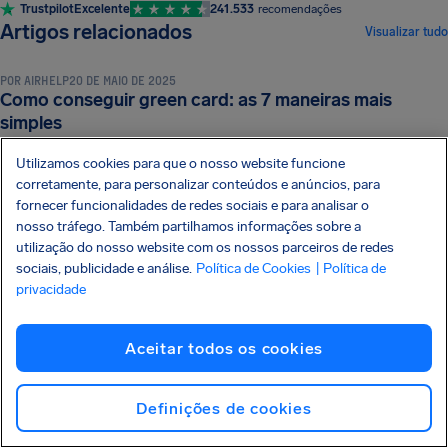
Trustpilot
Excelente
241.533
recomendações
DOCUMENTOS E REQUISITOS DE VIAGEM
Artigos relacionados
Visualizar tudo
POR
AIRHELP
20 DE MAIO DE 2025
Como conseguir green card: as 7 maneiras mais
DOCUMENTOS E REQUISITOS DE VIAGEM
simples
Utilizamos cookies para que o nosso website funcione
POR
AIRHELP
28 DE FEVEREIRO DE 2025
corretamente, para personalizar conteúdos e anúncios, para
Quanto custa tirar o visto de turista: um guia
fornecer funcionalidades de redes sociais e para analisar o
completo com todas as taxas
nosso tráfego. Também partilhamos informações sobre a
utilização do nosso website com os nossos parceiros de redes
sociais, publicidade e análise.
Política de Cookies
| Política de
privacidade
Aceitar todos os cookies
Definições de cookies