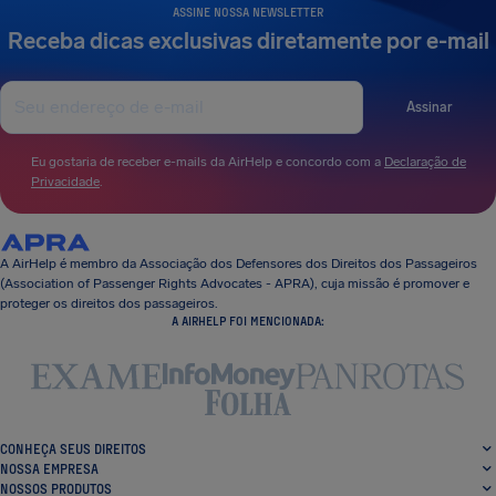
ASSINE NOSSA NEWSLETTER
Receba dicas exclusivas diretamente por e-mail
Assinar
Eu gostaria de receber e-mails da AirHelp e concordo com a
Declaração de
Privacidade
.
A AirHelp é membro da Associação dos Defensores dos Direitos dos Passageiros
(Association of Passenger Rights Advocates - APRA), cuja missão é promover e
proteger os direitos dos passageiros.
A AIRHELP FOI MENCIONADA:
CONHEÇA SEUS DIREITOS
NOSSA EMPRESA
NOSSOS PRODUTOS