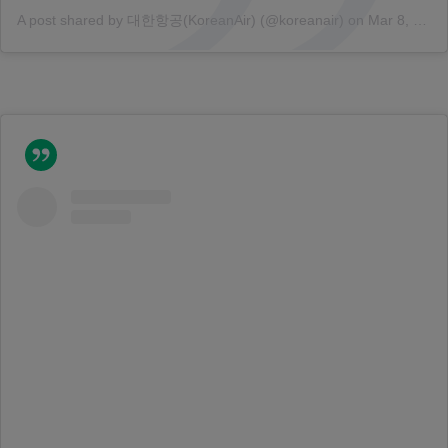
A post shared by 대한항공(KoreanAir) (@koreanair)
on
Mar 8, 2018 at 12:51am PST