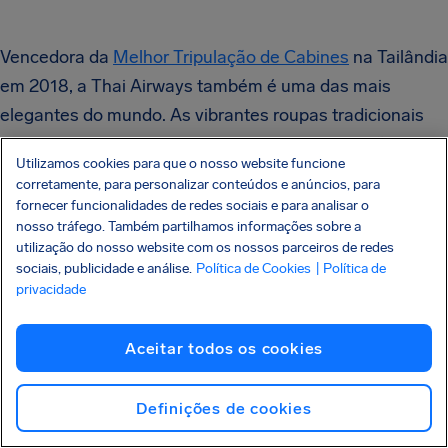
Vencedora da
Melhor Tripulação de Cabines
na Tailândia
em 2018, a Thai Airways também é uma das mais
elegantes do mundo. As vibrantes roupas tradicionais
tailandesas, também chamadas de Chut Thai, são
Utilizamos cookies para que o nosso website funcione
usadas em uma variedade de cores e muitas
corretamente, para personalizar conteúdos e anúncios, para
apresentam um lenço de seda chamado chong kraben.
fornecer funcionalidades de redes sociais e para analisar o
nosso tráfego. Também partilhamos informações sobre a
No entanto, nenhum uniforme de comissários está
utilização do nosso website com os nossos parceiros de redes
completo sem a necessária flor roxa fresca.
sociais, publicidade e análise.
Política de Cookies
| Política de
privacidade
Aceitar todos os cookies
Hainan Airlines
Definições de cookies