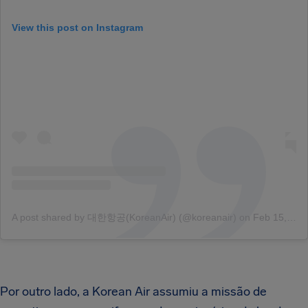
View this post on Instagram
A post shared by 대한항공(KoreanAir) (@koreanair)
on
Feb 15, 2018 at 5:06pm PST
Por outro lado, a Korean Air assumiu a missão de