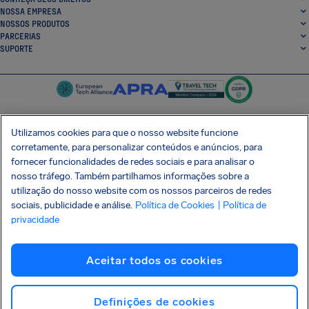
NOSSA EMPRESA
NOSSOS PRODUTOS
PARCERIAS
SUPORTE
Utilizamos cookies para que o nosso website funcione
corretamente, para personalizar conteúdos e anúncios, para
SocialFacebook
SocialTwitter
SocialInstagram
SocialLinkedin
fornecer funcionalidades de redes sociais e para analisar o
nosso tráfego. Também partilhamos informações sobre a
BAIXE GRÁTIS NOSSO APP
utilização do nosso website com os nossos parceiros de redes
sociais, publicidade e análise.
Política de Cookies
| Política de
privacidade
Termos e Condições
Política de Privacidade
Cookies
Imprint
Aceitar todos os cookies
Ataque à cadeia de suprimentos Shai-Hulud
Desistir do contrato
Português (Brasil)
Copyright © 2026 AirHelp
Definições de cookies