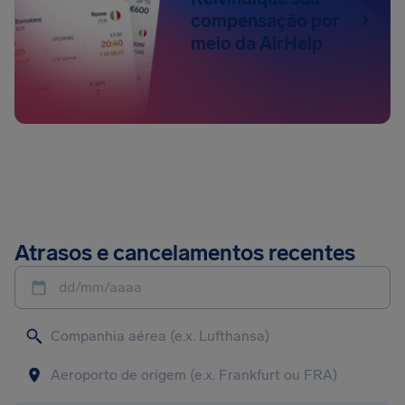
compensação por
meio da AirHelp
Atrasos e cancelamentos recentes
dd/mm/aaaa