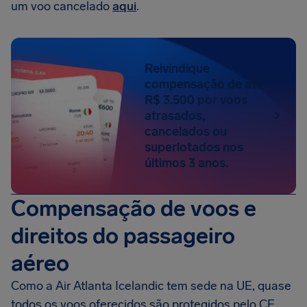
um voo cancelado
aqui
.
Reivindique
compensação de até
R$ 3.500 por voos
atrasados,
cancelados ou
superlotados nos
últimos 3 anos.
Compensação de voos e
direitos do passageiro
aéreo
Como a Air Atlanta Icelandic tem sede na UE, quase
todos os voos oferecidos são protegidos pelo CE