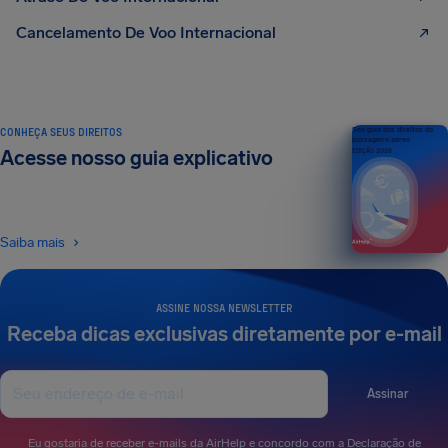
Cancelamento De Voo Internacional
CONHEÇA SEUS DIREITOS
Seu guia dos direitos do
passageiro aéreo
Acesse nosso guia explicativo
EDIÇÃO 2026
Saiba mais
ASSINE NOSSA NEWSLETTER
Receba dicas exclusivas diretamente por e-mail
Assinar
Eu gostaria de receber e-mails da AirHelp e concordo com a
Declaração de