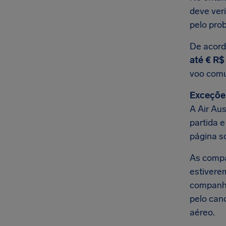
deve ver
pelo pro
De acord
até € R$
voo com
Exceçõe
A Air Au
partida 
página s
As comp
estivere
companhi
pelo can
aéreo.