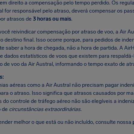
tem direito a compensação pelo tempo perdido. Os regul
ral for responsável pelo atraso, deverá compensar os pa
or atrasos de
3 horas ou mais
.
ocê reivindicar compensação por atraso de voo, a Air Aus
 destino final. Isso ocorre porque, para pedidos de inde
te saber a hora de chegada, não a hora de partida. A Ai
e dados estatísticos de voos que existem para respaldá
o de voo da Air Austral, informando o tempo exato de atr
s:
as aéreas como a Air Austral não precisam pagar inden
para o atraso. Isso significa que atrasos causados por m
 do controle de tráfego aéreo não são elegíveis a indeni
 de
circunstâncias extraordinárias
.
ender melhor o que está ou não incluído, consulte nossa