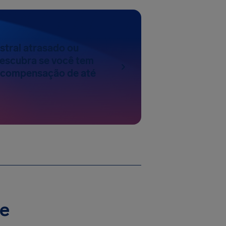
stral atrasado ou
escubra se você tem
a compensação de até
je