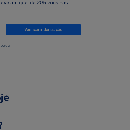
revelam que, de 205 voos nas
Verificar indenização
 paga
je
?