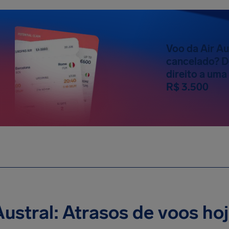
Voo da Air Au
cancelado? D
direito a um
R$ 3.500
Austral: Atrasos de voos ho