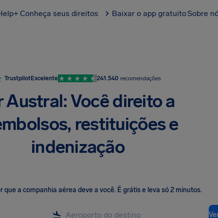
Help+
Conheça seus direitos
Baixar o app gratuito
Sobre n
Trustpilot
Excelente
241.540
recomendações
r Austral: Você direito a
embolsos, restituições e
indenização
lor que a companhia aérea deve a você
.
É grátis e leva só 2 minutos.
Ver