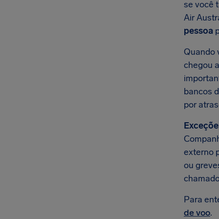
se você 
Air Aust
pessoa
p
Quando v
chegou ao
importan
bancos d
por atras
Exceçõe
Companhi
externo 
ou greves
chamado
Para ent
de voo
.