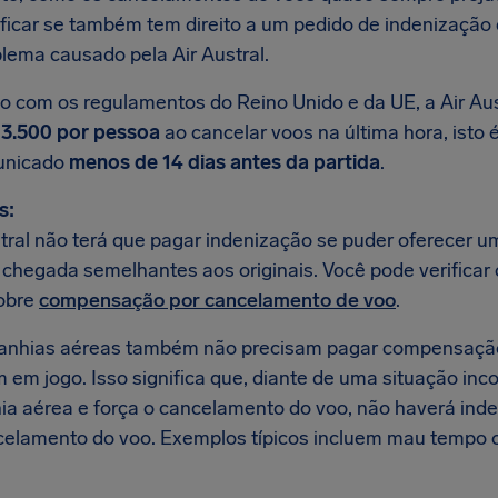
ificar se também tem direito a um pedido de indenizaçã
blema causado pela Air Austral.
o com os regulamentos do Reino Unido e da UE, a Air Au
 3.500 por pessoa
ao cancelar voos na última hora, isto
unicado
menos de 14 dias antes da partida
.
s:
stral não terá que pagar indenização se puder oferecer u
e chegada semelhantes aos originais. Você pode verificar
obre
compensação por cancelamento de voo
.
anhias aéreas também não precisam pagar compensaçã
m em jogo. Isso significa que, diante de uma situação in
a aérea e força o cancelamento do voo, não haverá inden
celamento do voo. Exemplos típicos incluem mau tempo o