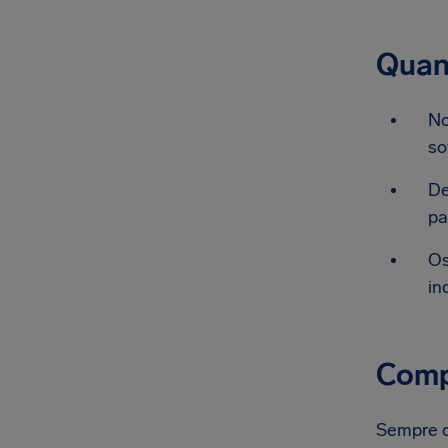
Quan
No
so
De
pa
Os
in
Comp
Sempre qu