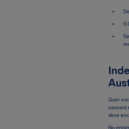
De
0.
Se
re
Inde
Aust
Quer voc
causará 
deve enc
No entan