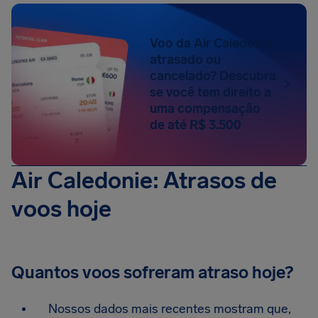
Voo da Air Caledonie
atrasado ou
cancelado? Descubra
se você tem direito a
uma compensação
de até R$ 3.500
Air Caledonie: Atrasos de
voos hoje
Quantos voos sofreram atraso hoje?
Nossos dados mais recentes mostram que,