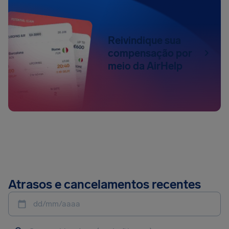
Reivindique sua
compensação por
meio da AirHelp
Atrasos e cancelamentos recentes
dd/mm/aaaa