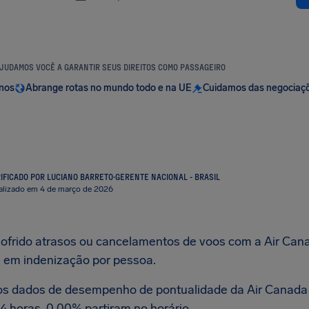
JUDAMOS VOCÊ A GARANTIR SEUS DIREITOS COMO PASSAGEIRO
anos
Abrange rotas no mundo todo e na UE
Cuidamos das negociaç
IFICADO POR LUCIANO BARRETO
·
GERENTE NACIONAL - BRASIL
alizado em 4 de março de 2026
sofrido atrasos ou cancelamentos de voos com a Air Canad
0
em indenização por pessoa.
os dados de desempenho de pontualidade da Air Canada 
4 horas, 0.00% partiram no horário.