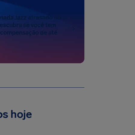
anada Jazz atrasado ou
escubra se você tem
a compensação de até
os hoje