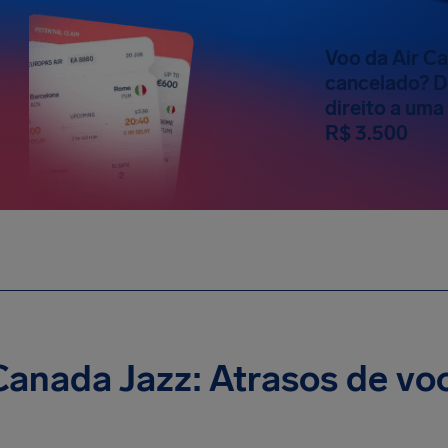
Voo da Air C
cancelado? D
direito a um
R$ 3.500
Canada Jazz: Atrasos de vo