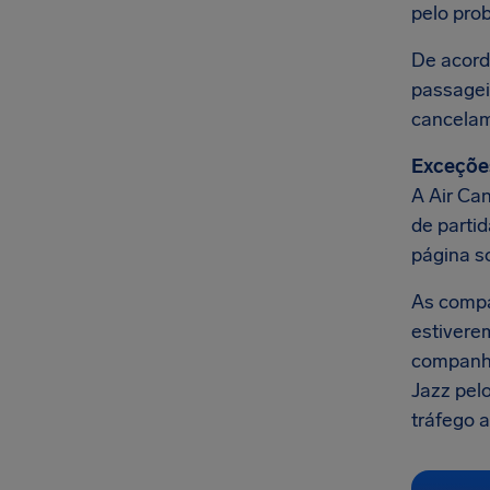
pelo pro
De acord
passage
cancela
Exceçõe
A Air Ca
de parti
página s
As comp
estivere
companhi
Jazz pel
tráfego a