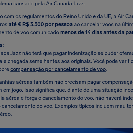
blema causado pela Air Canada Jazz.
o com os regulamentos do Reino Unido e da UE, a Air Ca
iros
até € R$ 3.500 por pessoa
ao cancelar voos na últim
mento de voo comunicado
menos de 14 dias antes da pa
s:
nada Jazz não terá que pagar indenização se puder ofere
da e chegada semelhantes aos originais. Você pode verifi
obre
compensação por cancelamento de voo
.
anhias aéreas também não precisam pagar compensaçã
m em jogo. Isso significa que, diante de uma situação in
a aérea e força o cancelamento do voo, não haverá inde
o cancelamento do voo. Exemplos típicos incluem mau te
éreo.