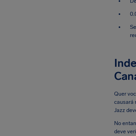
De
0.
Se
re
Inde
Can
Quer voc
causará 
Jazz dev
No entan
deve ver