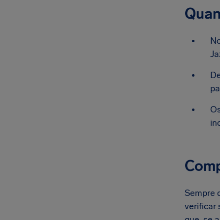
Quan
No
Ja
De
pa
Os
in
Comp
Sempre q
verifica
que, se 