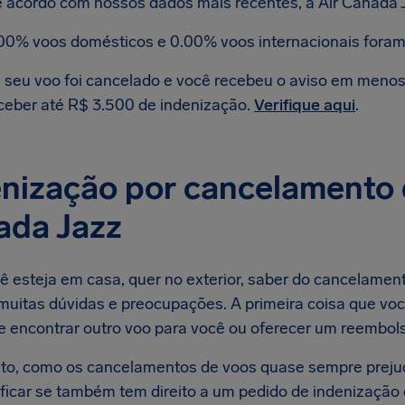
 acordo com nossos dados mais recentes, a Air Canada 
00% voos domésticos e 0.00% voos internacionais foram
 seu voo foi cancelado e você recebeu o aviso em menos d
ceber até R$ 3.500 de indenização.
Verifique aqui
.
nização por cancelamento 
ada Jazz
ê esteja em casa, quer no exterior, saber do cancelamen
muitas dúvidas e preocupações. A primeira coisa que voc
e encontrar outro voo para você ou oferecer um reembolso
to, como os cancelamentos de voos quase sempre preju
ificar se também tem direito a um pedido de indenizaçã