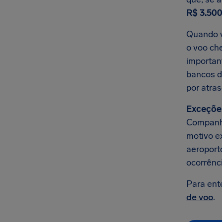
R$ 3.500
Quando v
o voo che
importan
bancos d
por atra
Exceçõe
Companhi
motivo e
aeroporto
ocorrênc
Para ent
de voo
.