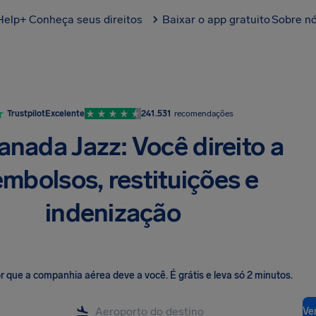
Help+
Conheça seus direitos
Baixar o app gratuito
Sobre n
Trustpilot
Excelente
241.531
recomendações
anada Jazz: Você direito a
embolsos, restituições e
indenização
lor que a companhia aérea deve a você
.
É grátis e leva só 2 minutos.
Ver