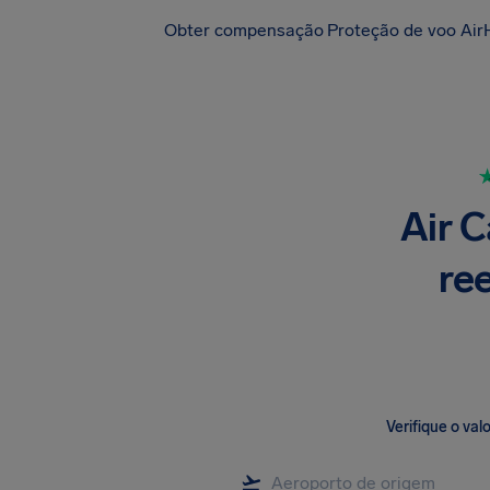
Obter compensação
Proteção de voo Air
Air C
re
Verifique o va